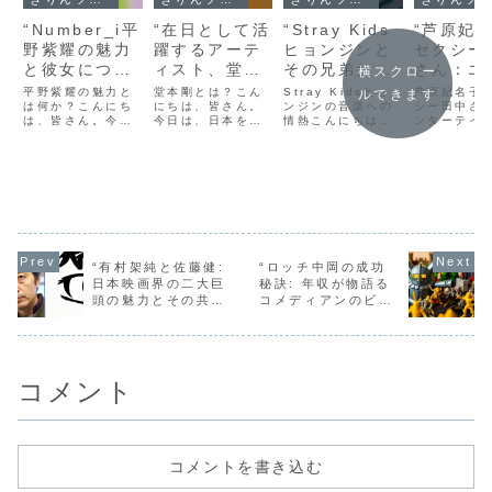
“Number_i平
“在日として活
“Stray Kids
“芦原妃
野紫耀の魅力
躍するアーテ
ヒョンジンと
セクシー
と彼女につい
ィスト、堂本
その兄弟た
さん：エ
横スクロー
ての噂：真実
剛の影響力と
ち：音楽と家
ーテイメ
平野紫耀の魅力と
堂本剛とは？こん
Stray Kidsヒョ
芦原妃名子
ルできます
とスキャンダ
は何か？こんにち
その魅力に迫
にちは、皆さん。
族の絆”
ンジンの音楽への
界の二大
シー田中さ
は、皆さん。今日
今日は、日本を代
情熱こんにちは、
ンターテイ
ルの間で”
る！”
の魅力と
は、日本のエンタ
表するアーティス
皆さん。今日は、
界の二大巨
ーテイメント界で
ト、堂本剛さんに
Stray Kidsのメ
は？こんに
大きな影響力を持
ついてお話ししま
ンバーであるヒョ
皆さん。今
つ一人、平野紫耀
しょう。 堂本剛さ
ンジンについてお
ンターテイ
について話しまし
んは、日本の音楽
話ししましょう。
界の二大巨
ょう。彼の魅力に
界で非常に影響力
彼の音楽への情熱
原妃名子さ
ついて深掘りして
のあるアーティス
は、彼がまだ子供
クシー田中
いきます。 平野紫
トであり、彼の音
だった頃から始ま
ついてお話
耀は、その端正な
楽は多くの人々に
りました。彼の家
しょう。こ
顔立ちと、自然体
愛されています。
族は、彼が音楽に
名前を聞い
“有村架純と佐藤健:
“ロッチ中岡の成功
で人懐っこい性格
彼は、KinKi
興味を持つこと
ンと来る方
日本映画界の二大巨
秘訣: 年収が物語る
で、多くの人々...
Kidsのメ...
を...
ば、初めて
頭の魅力とその共演
コメディアンのビジ
も...
作に迫る！”
ネス戦略”
コメント
コメントを書き込む