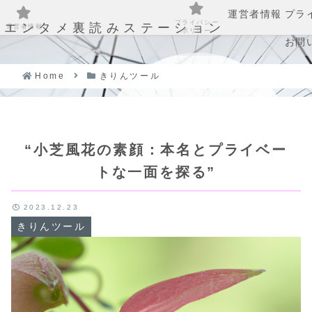
運営者情報
プラ
プライバシー
エンタメ裏読みステーション
運営者情報
ポリシー
お問
Home
きりんツール
“小芝風花の素顔：本名とプライベー
トな一面を探る”
2023.12.23
きりんツール