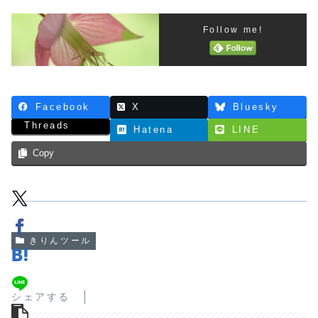
Follow me!
Facebook
X
Bluesky
Threads
Hatena
LINE
Copy
きりんツール
シェアする