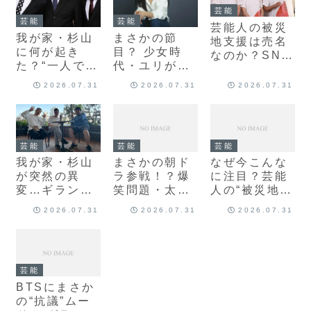
芸能
芸能
芸能
芸能人の被災
我が家・杉山
まさかの節
地支援は売名
に何が起き
目？ 少女時
なのか？SNS
た？“一人で歩
代・ユリがSM
がざわつく“善
行困難”報道に
との契約終了
意の見え方”の
2026.07.31
2026.07.31
2026.07.31
SNS騒然…フ
でSNS騒
真相に迫る
ァンが気にな
然…“これか
った現在の状
ら”に注目が集
態と真相は
まる理由とは
芸能
芸能
芸能
我が家・杉山
まさかの朝ド
なぜ今こんな
が突然の異
ラ参戦！？爆
に注目？芸能
変…ギラン・
笑問題・太田
人の“被災地支
バレー疑いで
光の初出演に
援表明”が心を
2026.07.31
2026.07.31
2026.07.31
SNS騒然「何
SNS騒
動かす本当の
が起きた？」
然…“なぜ
理由とは
真相を整理
今”の真相は？
芸能
BTSにまさか
の“抗議”ムー