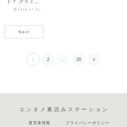
ド？ グラミー
新部門をめぐ
2026.07.31
ってSNSがざ
わつく理由と
は
Next
1
2
…
20
次
へ
エンタメ裏読みステーション
運営者情報
プライバシーポリシー