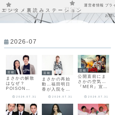
運営者情報
プラ
プライバシー
エンタメ裏読みステーション
運営者情報
ポリシー
お問
2026-07
芸能
芸能
芸能
公開直前にま
まさかの解散
まさかの再始
さかの空気…
はなぜ？
動…福田明日
『MER』宣伝
POISON
香が入院を経
が難航した本
GIRL BAND
て歌手再開
当の理由は？
2026.07.31
2026.07.31
2026.07.31
に今あらため
へ？SNSがざ
それでも期待
て注目が集ま
わつく“今だか
が消えないワ
る理由と“静か
らこそ響く
ケ
な衝撃”の真相
声”の真相は