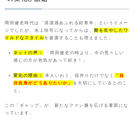
岡田健史時代は「清潔感あふれる好青年」というイメー
ジでしたが、水上恒司になってからは、
髭を生やしたワ
イルドなスタイル
を披露することも増えました。
ネットの声：
「岡田健史の時より、今の荒々しい
感じの方が色気があって好き！」
変化の理由：
本人いわく、役作りだけでなく
「
自
分自身がどうありたいか
」
を大切にしているとのこ
と。
この「ギャップ」が、新たなファン層を広げる要因にな
っています。