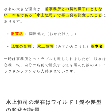
改名の大きな理由は、
前事務所との契約満了にともな
い、本名である「水上恒司」で再出発を決意したこと
に
あります。
旧芸名
：
岡田健史（おかだけんし）
現在の名前
：
水上恒司
（みずかみこうし）
※
本名
一時は事務所とのトラブルも報じられましたが、現在は
心機一転、自分の名前で勝負する道を選んだ彼のストイ
ックさがファンから支持されています。
水上恒司の現在はワイルド！髭や髪型
の変化が話題