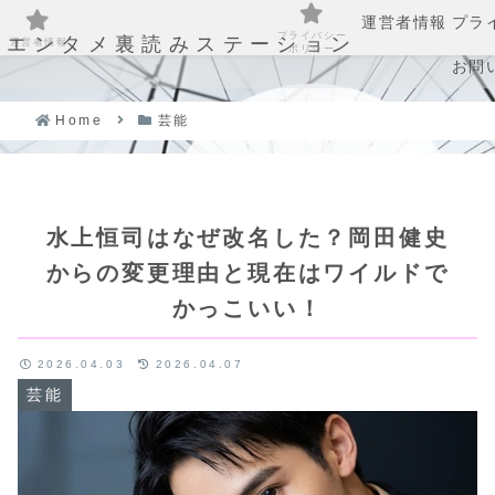
運営者情報
プラ
プライバシー
エンタメ裏読みステーション
運営者情報
ポリシー
お問
Home
芸能
水上恒司はなぜ改名した？岡田健史
からの変更理由と現在はワイルドで
かっこいい！
2026.04.03
2026.04.07
芸能