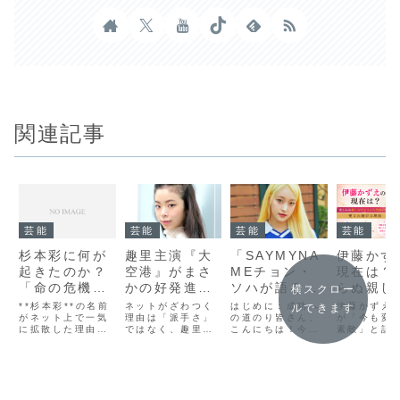
関連記事
芸能
芸能
芸能
芸能
杉本彩に何が
趣里主演『大
「SAYMYNA
伊藤かず
起きたのか？
空港』がまさ
MEチョン・
現在は？
「命の危機す
かの好発進！
ソハが語る成
らぬ親し
横スクロー
ら感じた」闘
なぜここまで
功の秘訣：年
すさと自
**杉本彩**の名前
ネットがざわつく
はじめに：成功へ
伊藤かずえ
ルできます
病告白にSNS
がネット上で一気
視聴者の心を
理由は「派手さ」
収を倍増させ
の道のり皆さん、
の魅力が
が「今も変
に拡散した理由
ではなく、趣里の
こんにちは！今日
素敵」と話
騒然…まさか
つかんだの
る戦略と
れ続ける
は、あまりにも重
引力だった？趣里
は特別な話をお届
藤かずえさ
の真相は？
か、その“静か
は？」
いひと言でした。
主演の『大空港』
けします。成功を
1980年代
**「命の危機すら
が好発進したとい
収めた多くの人々
優・タレン
な爆発力”の真
感じた」**――こ
う話題に、ドラマ
がいますが、その
て活躍し、
相
のフレーズに、
ファンの間でじわ
中でも特に注目す
やバラエテ
SNSでは「そこま
じわと熱が広がっ
べき人物、
など幅広い