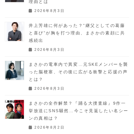
理由とは
2026年8月3日
井上芳雄に何があった？“継父としての葛藤
と喜び”が胸を打つ理由、まさかの素顔に共
感続出
2026年8月3日
まさかの電車内で異変…元SKEメンバーを襲
った脳梗塞、その後に広がる衝撃と応援の声
とは？
2026年8月3日
まさかの全作解禁？『踊る大捜査線』9作一
挙放送にSNS騒然…今こそ見返したい名シー
ンの真相は？
2026年8月2日