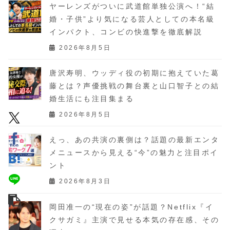
ヤーレンズがついに武道館単独公演へ！“結
婚・子供”より気になる芸人としての本名級
インパクト、コンビの快進撃を徹底解説
2026年8月5日
唐沢寿明、ウッディ役の初期に抱えていた葛
藤とは？声優挑戦の舞台裏と山口智子との結
婚生活にも注目集まる
2026年8月5日
えっ、あの共演の裏側は？話題の最新エンタ
メニュースから見える“今”の魅力と注目ポイ
ント
2026年8月3日
岡田准一の“現在の姿”が話題？Netflix『イ
クサガミ』主演で見せる本気の存在感、その