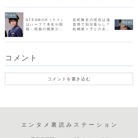
で深刻だった
ています。いま
SAYMYNAMEの
親しまれて
の？」「あの杉本
SNSで目立つの
チョン・ソハさん
た。近年も
彩が弱音を…」と
は、単なる「面白
に焦点を当てたい
アで姿が紹
驚きの声が相次い
かった」という反
と思います。彼女
るたびに、
&TEAMのK（ケイ）
反町隆史の現在は滋
でいます。これま
応だけではありま
はどのようにして
変わらず若
での杉本彩とい...
せん。「趣里が出
年収を倍増させた
い」「笑顔
はハーフ？本名や国
賀県で別荘暮らし？
る...
の...
敵...
籍・両親の職業がす
松嶋菜々子との夫婦
ごすぎる！
仲や私生活がかっこ
いい！
コメント
コメントを書き込む
エンタメ裏読みステーション