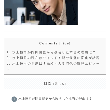
Contents
[
hide
]
1.
水上恒司が岡田健史から改名した本当の理由は？
2.
水上恒司の現在はワイルド！髭や髪型の変化が話題
3.
水上恒司の学歴は？高校・大学時代の野球エピソー
ド
目次
水上恒司が岡田健史から改名した本当の理由は？