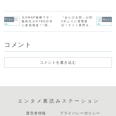
スが熱すぎる
移籍の真相
査！
形”を実現したとし
本円で約55億円に
「金色の輝き」を
に、多くの
は？
て話題を集めてい
達していることが
放つ彼女の美しさ
応している
ます。タイトルの
明らかになり、サ
は、日々の丁寧な
ぜなのか。
通り、ひとつの武
ッカーファンの間
暮らしの積み重ね
は、単なる
器だけではなく、
で大きな話題にな
から生まれていま
発信では片
元SMAP敏腕マネ・
『あらびき団』が約
漫才とコントの両
っています。選手
した。今回は、彼
れない“言葉
飯島氏がHYBE日本
2年ぶりに電撃復
方でインパクトを
の市場価値を発表
女が実践している
み”がありま
に参画報道！“国民
活！ライト東野＆レ
残せるかが...
している...
「内側から輝く
害が起きたと
た...
的アイドルを育てた
フト藤井の“クセ強
目利き”とK-POP巨
すぎる夜”にお笑い
大企業のタッグに広
ファンが早くもザワ
がる期待
つく
コメント
コメントを書き込む
エンタメ裏読みステーション
運営者情報
プライバシーポリシー