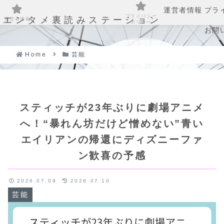
運営者情報
プラ
プライバシー
エンタメ裏読みステーション
運営者情報
ポリシー
お問
Home
芸能
スティッチが23年ぶりに劇場アニメ
へ！“暴れん坊だけど憎めない”青い
エイリアンの帰還にディズニーファ
ン歓喜の予感
2026.07.09
2026.07.10
芸能