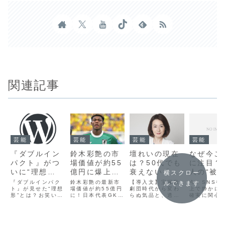
関連記事
芸能
芸能
芸能
芸能
『ダブルイン
鈴木彩艶の市
壇れいの現在
なぜ今こ
パクト』がつ
場価値が約55
は？50代でも
に注目？
いに“理想
億円に爆上が
衰えない「金
人の“被
横スクロー
形”へ！漫才も
りでファンも
色の輝き」。
援表明”
『ダブルインパク
鈴木彩艶の最新市
【導入文】宝塚歌
今、SNSや
ルできます
コントも強い
ト』が見せた“理想
衝撃！W杯後
場価値が約55億円
透明美肌を支
劇団時代から変わ
動かす本
上で静かに
形”とは？お笑いフ
に！日本代表GKに
らぬ気品と、透き
確実に関心
芸人だけが輝
に評価急上昇
える和食中心
理由とは
ァンの間で注目度
世界が熱視線サッ
通るような美肌で
ているのが
く、新時代の
した理由は？
の生活と丁寧
を高めている『ダ
カー日本代表GKの
人々を魅了し続け
による被災
ブルインパクト』
鈴木彩艶選手の最
る壇れいさん。50
の表明です
お笑い賞レー
ビッグクラブ
な暮らしを調
が、ついに“理想
新市場価値が、日
代を迎えてなお
な話題では