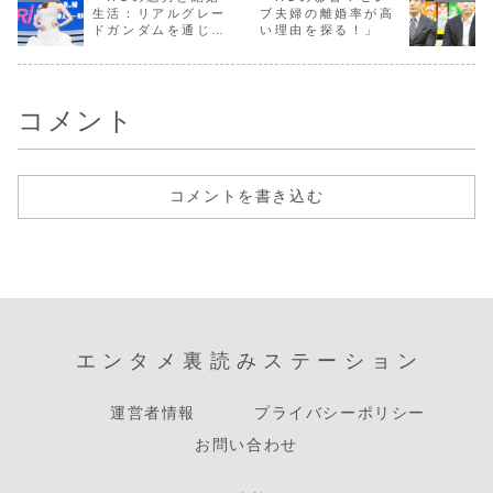
立ちと経験がどの
られています。彼
デビューしたこと
柄本佑さん
生活：リアルグレー
ブ夫婦の離婚率が高
ように彼の自己
の最も有名な功績
から始まりまし
本の俳優と
ドガンダムを通じて
い理由を探る！」
認...
の...
た...
く...
学ぶパートナーシッ
プの重要性」
コメント
コメントを書き込む
エンタメ裏読みステーション
運営者情報
プライバシーポリシー
お問い合わせ