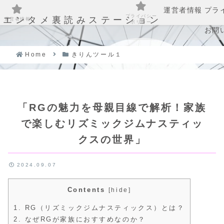
運営者情報
プラ
プライバシー
エンタメ裏読みステーション
運営者情報
ポリシー
お問
Home
きりんツール１
「RGの魅力を母親目線で解析！家族
で楽しむリズミックジムナスティッ
クスの世界」
2024.09.07
Contents
[
hide
]
1.
RG（リズミックジムナスティックス）とは？
2.
なぜRGが家族におすすめなのか？