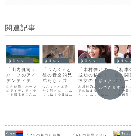
関連記事
きりんツール１
きりんツール１
きりんツール１
きりんツール１
「山内健司：
「つんく♂と
「木村佳乃の
「柄本佑
ハーフのアイ
彼の音楽的兄
成功の秘訣：
女の関係
デンティティ
弟たち：共鳴
彼女のキャリ
クリーン
横スクロー
を探る旅」
する才能と創
アと驚異の年
で芽生え
山内健司：ハーフ
つんく♂とは誰
木村佳乃のキャリ
こんにちは
ルできます
のアイデンティテ
造の絆」
か？皆さん、こん
収を解析！」
アの始まり皆さ
マンスの
ん！今日は
ィを探る旅こんに
にちは！今日は日
ん、こんにちは！
の映画界で
貌」
ちは、皆さん！今
本の音楽シーンに
今日は日本のエン
れている俳
日は特別な話題を
おけるカリスマ的
ターテイメント業
本佑さんと
お届けします。そ
存在、つんく♂さ
界で長年にわたり
人について
れは、山内健司さ
んについてお話し
活躍している木村
ンチックな
んのユニークなア
しましょう。つん
佳乃さんの成功の
お届けしま
イデンティティ探
く♂さんは、音楽
秘訣についてお話
クリーンの
求の旅についてで
プロデューサー、
しします。木村さ
生えた二人
す。健司さんは日
作曲家、そしてシ
んのキャリアは、
について、
本とアメリカのハ
ンガーソングライ
1990年代後半に
見ていきま
ーフで、彼の生い
ターとして広く知
彼女が女優として
う。柄本佑
「RGの魅力と結婚
「RGの影響？セレ