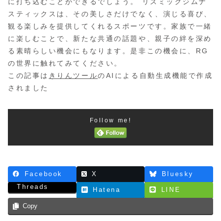
に打ち込むことができるでしょう。 リズミックジムナ
スティックスは、その美しさだけでなく、演じる喜び、
観る楽しみを提供してくれるスポーツです。家族で一緒
に楽しむことで、新たな共通の話題や、親子の絆を深め
る素晴らしい機会にもなります。是非この機会に、RG
の世界に触れてみてください。
この記事は
きりんツール
のAIによる自動生成機能で作成
されました
Follow me!
Facebook
X
Bluesky
Threads
Hatena
LINE
Copy