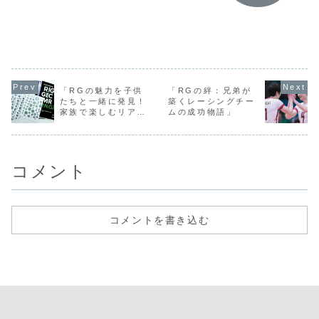
の名を知られるス
ちは！今日は特別
今日は、緒形直人
こんにちは
ター選手ですね！
な家族、森渉さん
さんの離婚が示す
は在日コミ
彼女のプライベー
とその兄弟たちに
芸能界の変化につ
ィの現状と
トについても多く
焦点を当てた話を
いて、深掘りして
からの未来
の関心が寄せられ
お届けします。森
いきたいと思いま
てお話しし
ていますが、結婚
家は、それぞれ異
す。緒形直人さん
思います。
についてはどうな
なる分野で成功を
は、長年にわたり
ミュニティ
のでしょうか？清
収めている兄弟た
日本のテレビドラ
主に日本に
水希容さんの旦那
ちで構成されてい
マや映画で活躍し
に居住して
さんは誰なのでし
ます。このブログ
てきた俳優です。
国人のコミ
「RGの魅力を子供
「RGの絆：兄弟が
ょうか？現時点
では、彼らがどの
彼のプライベート
ィのことを
たちと一緒に発見！
築くレーシングチー
で、清水希容さん
ようにして各々
な出来事が、ど
す。多文化
家族で楽しむリアル
ムの成功物語」
が...
の...
の...
生...
グレードガンプラの
世界」
コメント
コメントを書き込む