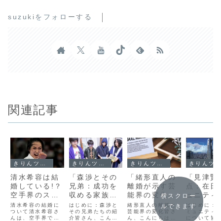
suzukiをフォローする
関連記事
きりんツール１
きりんツール１
きりんツール１
きりんツール１
清水希容は結
「森渉とその
「緒形直人の
「見津賢
婚している!？
兄弟：成功を
離婚が示す芸
点：在日
空手界のスタ
収める家族の
能界の変化と
ュニティ
横スクロー
ーのプライベ
絆と秘訣」
は？深掘り分
状と未来
清水希容の結婚に
はじめに：森渉と
緒形直人の離婚と
はじめに：
ルできます
ートに迫る！
ついて清水希容さ
その兄弟たちの紹
析」
芸能界の変化皆さ
けての展
ミュニティ
んは、空手界でそ
介皆さん、こんに
ん、こんにちは！
について皆