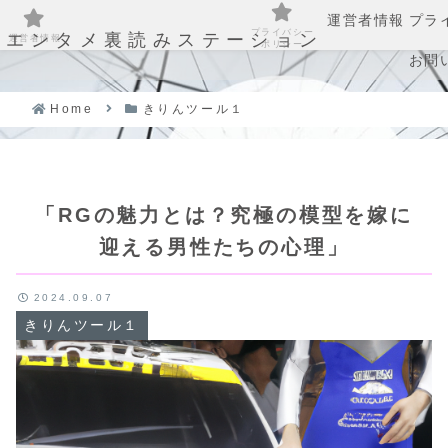
運営者情報
プラ
プライバシー
エンタメ裏読みステーション
運営者情報
ポリシー
お問
Home
きりんツール１
「RGの魅力とは？究極の模型を嫁に
迎える男性たちの心理」
2024.09.07
きりんツール１