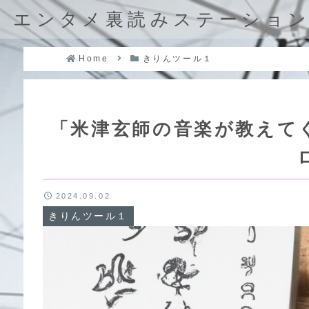
エンタメ裏読みステーショ
Home
きりんツール１
「米津玄師の音楽が教えて
2024.09.02
きりんツール１