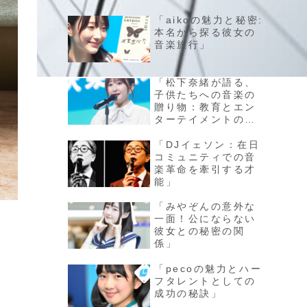
「aikoの魅力と秘密:
本名から探る彼女の
音楽旅行」
「松下奈緒が語る、
子供たちへの音楽の
贈り物：教育とエン
ターテイメントの融
合」
「DJイェソン：在日
コミュニティでの音
楽革命を牽引する才
能」
「みやぞんの意外な
一面！公にならない
彼女との秘密の関
係」
「pecoの魅力とハー
フタレントとしての
成功の秘訣」