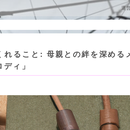
ン
運
くれること: 母親との絆を深める
ロディ」