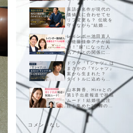
子供や夫婦のこれか
らに注目集まる
落語の名作が現代の
価値観に合わせてセ
リフ変更も？ 伝統を
守りながら“結婚
観”や人間関係の描き
方をアップデートす
レインボー池田直人
る理由
と佐藤佳奈アナが結
婚！“嫁”になった人
気アナとの関係に注
目、ファンから祝福
の声が広がる話題の
ドラマ『Tシャツ』は
ニュースを深掘り
まさかの『Yシャツ』
案から生まれた？
タイトルに込められ
た意外な背景と、作
品名が映すエンタメ
山本舞香、Hiroとの
の舞台裏
第1子出産報道で祝福
ムード！結婚後に注
目を集めた“夫婦の現
在”とファンが気にな
る子供の最新情報を
チェック
コメントなし