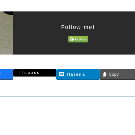
Follow me!
Threads
y
Hatena
Copy