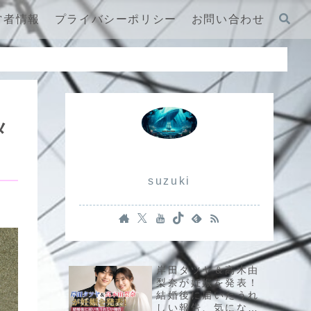
営者情報
プライバシーポリシー
お問い合わせ
メ
suzuki
岸田タツヤ＆高木由
梨奈が妊娠を発表！
結婚後に届いたうれ
しい報告、気になる