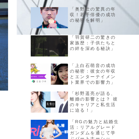
「奥野壮の驚異の年
収！若手俳優の成功
の秘密を解明」
「羽賀研二の驚きの
家族歴：子供たちと
の絆を深める秘訣」
「上白石萌音の成功
の秘密：彼女の年収
とエンターテイメン
ト業界での影響力」
「杉野遥亮が語る、
離婚の影響とは？ 彼
のキャリアと私生活
に迫る！」
「RGの魅力と結婚生
活：リアルグレード
ガンダムを通じて学
ぶパートナーシップ