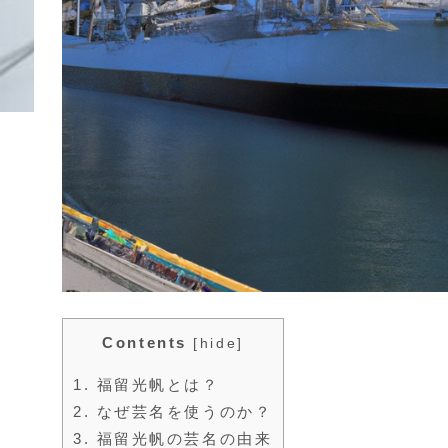
Contents
[
hide
]
1.
福留光帆とは？
2.
なぜ芸名を使うのか？
3.
福留光帆の芸名の由来