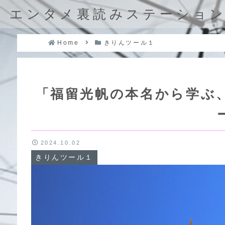
エンタメ裏読みステーショ
Home
きりんツール１
「福留光帆の本名から学ぶ
2024.10.02
きりんツール１