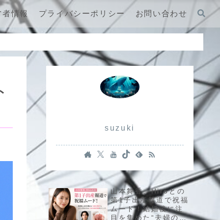
営者情報
プライバシーポリシー
お問い合わせ
ト
suzuki
山本舞香、Hiroとの
第1子出産報道で祝福
ムード！結婚後に注
目を集めた“夫婦の現