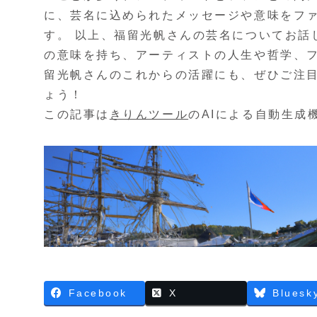
に、芸名に込められたメッセージや意味をフ
す。 以上、福留光帆さんの芸名についてお話
の意味を持ち、アーティストの人生や哲学、
留光帆さんのこれからの活躍にも、ぜひご注
ょう！
この記事は
きりんツール
のAIによる自動生成
Facebook
X
Bluesk