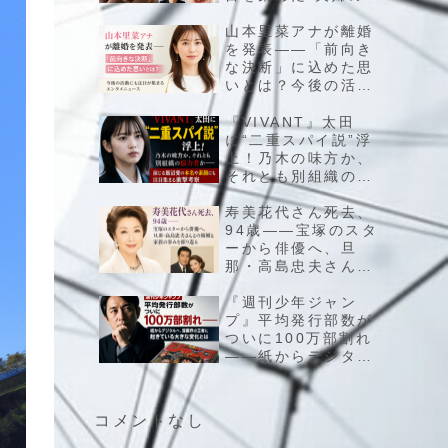
在”とファンが気にな
る子供の最新情報を
山本里菜アナが離婚
チェック
を発表――「前向き
な決断」に込めた思
いとは？今後の活動
にも注目が集まるエ
ンタメニュース
『VIVANT』太田
に“二重スパイ説”浮
上！乃木の味方か、
それとも別組織の協
力者か――演じる飯
沼愛の本名や素顔に
寿美花代さん死去、
も注目集まる衝撃考
94歳――宝塚のスタ
察
ーから俳優へ、旦
那・高島忠夫さんと
の結婚と家族の歩み
を振り返る
『週刊少年ジャン
プ』平均発行部数が
ついに100万部割れ
――紙からデジタル
へ、漫画界の王者に
起きている大きな変
化とは
コメントなし