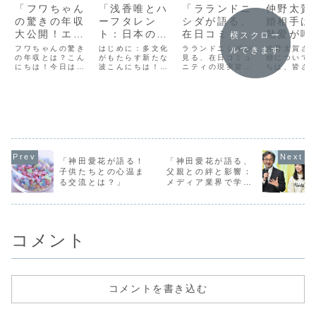
「フワちゃん
「浅香唯とハ
「ラランドニ
仲野太賀
の驚きの年収
ーフタレン
シダが語る、
婚相手は
大公開！エン
ト：日本のエ
在日コミュニ
熱愛が噂
横スクロー
タメ業界での
ンターテイメ
ティのリア
た彼女を
フワちゃんの驚き
はじめに：多文化
ラランドニシダが
仲野太賀さ
ルできます
成功の秘密と
の年収とは？こん
ント業界にお
がもたらす新たな
ル：多文化共
見る、在日コミュ
してみた
婚について
にちは！今日は、
波こんにちは！今
ニティの現実皆さ
ちは、皆さ
は？」
ける多文化の
生の現場か
日本のエンターテ
日は、日本のエン
ん、こんにちは！
日は、俳優
影響」
ら」
イメント業界で独
ターテイメント業
今日は特別なゲス
大活躍中の
自のキャラクター
界における多文化
ト、ラランドニシ
賀さんにつ
とエネルギッシュ
の影響についてお
ダさんをお招きし
特に「結婚
なパフォーマンス
話しします。特
て、在日コミュニ
点を当てて
で人気を博してい
に、浅香唯さんや
ティのリアルにつ
します！彼
るフワちゃんの年
ハーフタレントた
いて深掘りしてい
イベートや
収について掘り下
ちがどのようにし
きたいと思いま
情について
げていきたいと思
てこの業界に新し
す。ニシダさんは
る方も多い
います。フワちゃ
い風を吹き込んで
多文化共生の現場
ないでしょ
「神田愛花が語る！
「神田愛花が語る、
んは、YouTuber
いるのかを掘り下
で活躍されている
まずは、仲
子供たちとの心温ま
父親との絆と影響：
としてだけ...
げていきます。日
方で、その経験か
さんは既に
る交流とは？」
メディア業界で学ん
本...
ら...
し...
だ父の教え」
コメント
コメントを書き込む