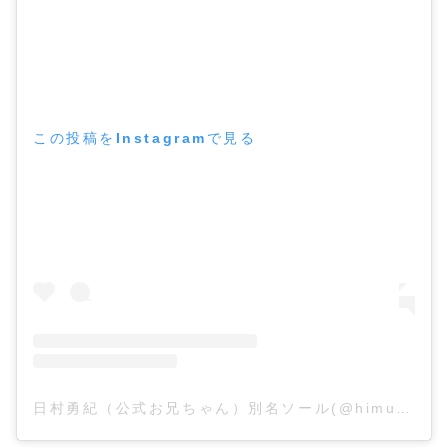
この投稿をInstagramで見る
日村勇紀（公式お兄ちゃん）別名ソール(@himurayuukiunofficial)がシェアした投稿