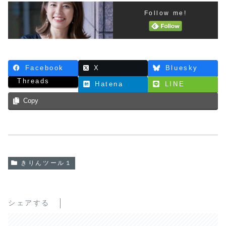
Follow me!
Facebook
X
Bluesky
Threads
Hatena
LINE
Copy
きりんツール１
シェアする