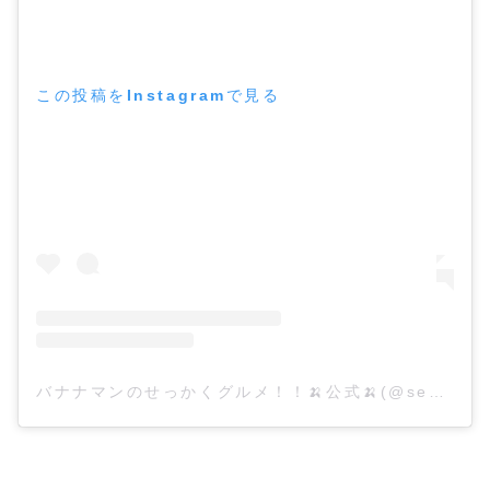
この投稿をInstagramで見る
バナナマンのせっかくグルメ！！🍌公式🍌(@sekkaku_gurume)がシェアした投稿