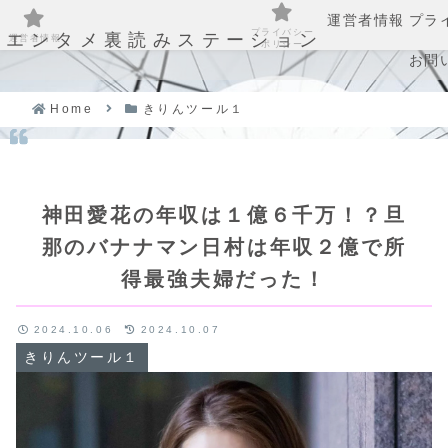
運営者情報
プラ
プライバシー
エンタメ裏読みステーション
運営者情報
ポリシー
お問
Home
きりんツール１
神田愛花の年収は１億６千万！？旦
那のバナナマン日村は年収２億で所
得最強夫婦だった！
2024.10.06
2024.10.07
きりんツール１