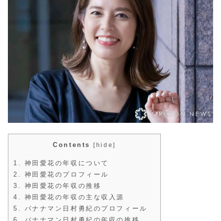
Contents
[
hide
]
1.
神田愛花の年収について
2.
神田愛花のプロフィール
3.
神田愛花の年収の推移
4.
神田愛花の年収の主な収入源
5.
バナナマン日村勇紀のプロフィール
6.
バナナマン日村勇紀の年収の推移