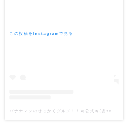
この投稿をInstagramで見る
バナナマンのせっかくグルメ！！🍌公式🍌(@sekkaku_gurume)がシェアした投稿