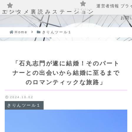
運営者情報
プラ
プライバシー
エンタメ裏読みステーション
運営者情報
ポリシー
お問
Home
きりんツール１
「石丸志門が遂に結婚！そのパート
ナーとの出会いから結婚に至るまで
のロマンティックな旅路」
2024.10.02
きりんツール１