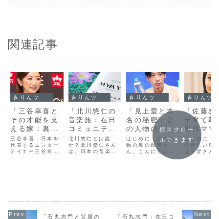
関連記事
きりんツール１
きりんツール１
きりんツール１
きりんツール１
「三谷幸喜と
「北川悠仁の
「見上愛と本
「佐藤友
その才能を支
音楽旅：在日
名の秘密：公
子育て革
える嫁：裏側
コミュニティ
の人物の裏の
現代ママ
横スクロー
で輝くパート
との深いつな
顔を探る」
めの新し
三谷幸喜：日本を
北川悠仁とは誰
はじめに：公の人
はじめに：
ルできます
ナーシップの
代表するエンター
がりが生んだ
か？北川悠仁さん
物の裏の顔皆さ
育て哲学
の新しい哲
テイナー三谷幸喜
は、日本の音楽シ
ん、こんにちは！
は？皆さん
秘密」
創造性」
さんと言えば、日
ーンで非常に影響
今日はちょっとし
にちは！今
本の映画やテレビ
力のあるアーティ
た興味深いテーマ
「佐藤友美
ドラマ、舞台で活
ストの一人です。
についてお話しし
て革命：現
躍する著名な脚本
彼は、特にポップ
ようと思います。
のための新
家兼監督です。彼
ロックバンド「ゆ
それは、公の人
育て哲学」
の作品は、そのユ
ず」のメンバーと
物、特に芸能人や
テーマでお
ーモアと人間味あ
して広く知られて
政治家などが公に
ます。子育
ふれる描写で、幅
います。ゆずは、
は見せない「裏の
代と共に変
広い層から支持さ
1997年にデビュ
顔」についてで
すが、現代
れています。しか
ーして以来、その
す。私たちはテレ
たちに向け
「石丸志門と父親の
「石丸志門：在日コ