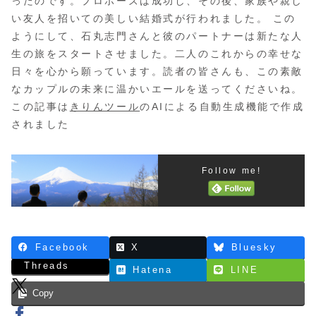
ったのです。プロポーズは成功し、その後、家族や親し
い友人を招いての美しい結婚式が行われました。 この
ようにして、石丸志門さんと彼のパートナーは新たな人
生の旅をスタートさせました。二人のこれからの幸せな
日々を心から願っています。読者の皆さんも、この素敵
なカップルの未来に温かいエールを送ってくださいね。
この記事は
きりんツール
のAIによる自動生成機能で作成
されました
Follow me!
Facebook
X
Bluesky
Threads
Hatena
LINE
Copy