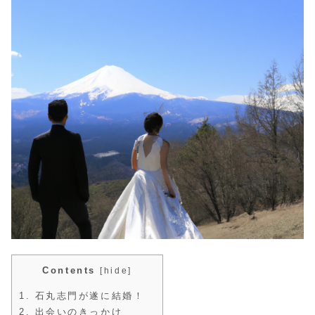
Contents
[
hide
]
1.
石丸志門が遂に結婚！
2.
出会いのきっかけ