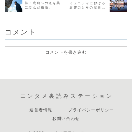
し、彼の成功の裏
ユニークな音楽ス
ビやインターネッ
いアプロー
絆：成功への道を共
ミュニティにおける
には、公にはあ
タイルと心に響
トで彼らの活躍を
紹介したい
に歩んだ物語」
影響力とその歴史的
ま...
く...
見ます...
ます...
背景」
コメント
コメントを書き込む
エンタメ裏読みステーション
運営者情報
プライバシーポリシー
お問い合わせ