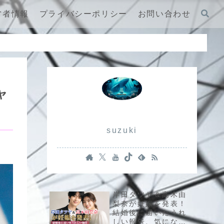
営者情報
プライバシーポリシー
お問い合わせ
ャ
suzuki
岸田タツヤ＆高木由
梨奈が妊娠を発表！
結婚後に届いたうれ
しい報告、気になる