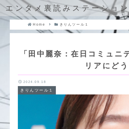
エンタメ裏読みステーショ
Home
きりんツール１
「田中麗奈：在日コミュニ
リアにどう
2024.09.18
きりんツール１