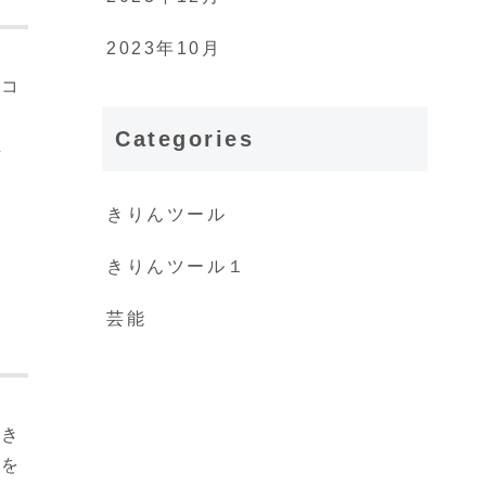
2023年10月
日コ
し
Categories
し
きりんツール
きりんツール１
芸能
大き
化を