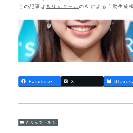
この記事は
きりんツール
のAIによる自動生成
Facebook
X
Bluesk
きりんツール１