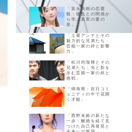
「富永美樹の恋愛
観：彼氏との関係か
ら学ぶ真実の愛の
形」
「土屋アンナとその
魅力的な兄弟たち：
芸能一家の絆と影響
力」
「松川尚瑠輝とその
兄弟たち：光と影を
歩む芸能一家の絆と
挑戦」
「鳴海唯：在日コミ
ュニティの中で花開
く才能」
「西野未姫の新たな
一歩：離婚を経て見
つけた自己再発見と
未来への展望」