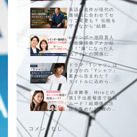
子供や夫婦のこれか
らに注目集まる
落語の名作が現代の
価値観に合わせてセ
リフ変更も？ 伝統を
守りながら“結婚
観”や人間関係の描き
方をアップデートす
レインボー池田直人
る理由
と佐藤佳奈アナが結
婚！“嫁”になった人
気アナとの関係に注
目、ファンから祝福
の声が広がる話題の
ドラマ『Tシャツ』は
ニュースを深掘り
まさかの『Yシャツ』
案から生まれた？
タイトルに込められ
た意外な背景と、作
品名が映すエンタメ
山本舞香、Hiroとの
の舞台裏
第1子出産報道で祝福
ムード！結婚後に注
目を集めた“夫婦の現
在”とファンが気にな
る子供の最新情報を
チェック
コメントなし