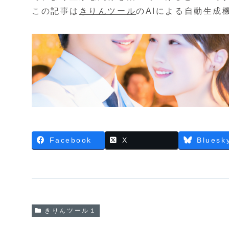
この記事は
きりんツール
のAIによる自動生成
Facebook
X
Bluesk
きりんツール１