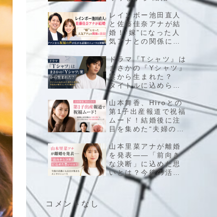
観”や人間関係の描き
方をアップデートす
レインボー池田直人
る理由
と佐藤佳奈アナが結
婚！“嫁”になった人
気アナとの関係に注
目、ファンから祝福
の声が広がる話題の
ドラマ『Tシャツ』は
ニュースを深掘り
まさかの『Yシャツ』
案から生まれた？
タイトルに込められ
た意外な背景と、作
品名が映すエンタメ
山本舞香、Hiroとの
の舞台裏
第1子出産報道で祝福
ムード！結婚後に注
目を集めた“夫婦の現
在”とファンが気にな
る子供の最新情報を
山本里菜アナが離婚
チェック
を発表――「前向き
な決断」に込めた思
いとは？今後の活動
にも注目が集まるエ
ンタメニュース
コメントなし