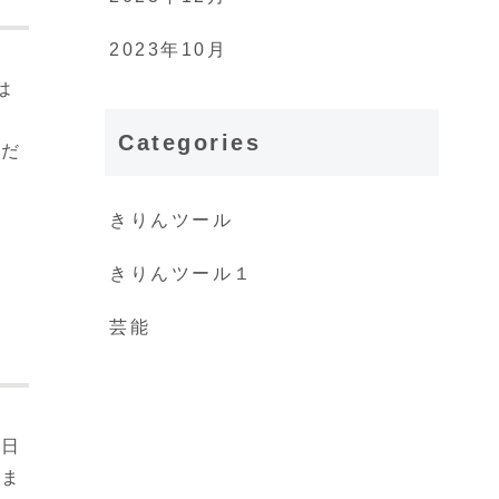
2023年10月
は
し
Categories
つだ
きりんツール
きりんツール１
芸能
毎日
いま