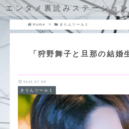
エンタメ裏読みステーショ
Home
きりんツール１
「狩野舞子と旦那の結婚
2024.07.08
きりんツール１