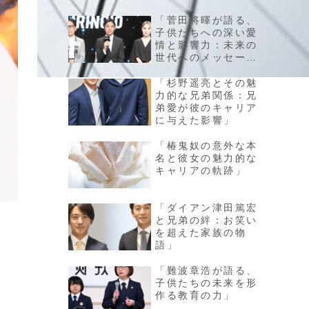
「菅田将暉が語る、
子供たちへの深い愛
情と影響力：未来の
世代へのメッセー
ジ」
「杉野遥亮とその魅
力的な兄弟関係：兄
弟愛が彼のキャリア
に与えた影響」
「椿鬼奴の意外な本
名と彼女の魅力的な
キャリアの軌跡」
「ダイアン津田篤宏
と兄弟の絆：お笑い
を超えた家族の物
語」
「難波章浩が語る、
子供たちの未来を形
作る教育の力」