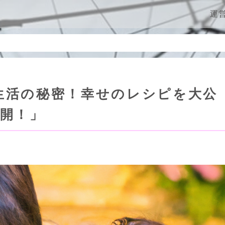
ン
運
生活の秘密！幸せのレシピを大公
開！」