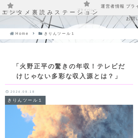
運営者情報
プラ
プライバシー
エンタメ裏読みステーション
運営者情報
ポリシー
お問
Home
きりんツール１
「火野正平の驚きの年収！テレビだ
けじゃない多彩な収入源とは？」
2024.09.18
きりんツール１