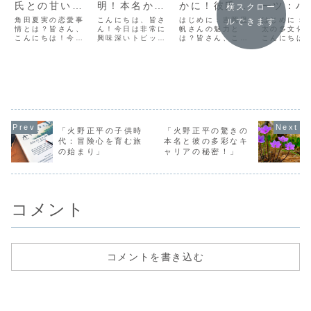
氏との甘いエ
明！本名から
かに！彼氏の
ーツ：ハ
横スクロー
ピソードが明
探る彼女の真
存在と理想の
としての
角田夏実の恋愛事
こんにちは、皆さ
はじめに：吉岡里
はじめに：
ルできます
らかに！」
情とは？皆さん、
実のストーリ
ん！今日は非常に
関係性を探
帆さんの魅力と
デンティ
太の多文化
こんにちは！今日
興味深いトピック
は？皆さん、こん
こんにちは
ー」
る」
が彼の成
は、多くのファン
についてお話しし
にちは！今日は、
ん！今日は
どう影響
が気になっている
ます。それは、日
多くのファンを魅
にユニーク
であろう、角田夏
本のエンターテイ
了している女優、
を持つ佐藤
いるか」
実さんの恋愛事情
メント業界で注目
吉岡里帆さんの恋
んに焦点を
についてお話しし
されている「さや
愛観について深掘
て、彼の成
ましょう。角田夏
香・新山」につい
りしていきたいと
のように彼
実さんといえば、
てです。彼女の本
思います。吉岡さ
フとしての
その可愛らしい外
名から彼女のキャ
んは、その自然体
ンティティ
見と天真爛漫な性
リアまで、さまざ
な演技とキュート
されている
格で多くの人々を
まな謎を解明して
な笑顔で、多くの
掘り下げて
「火野正平の子供時
「火野正平の驚きの
魅了しています
いきましょう。ス
ドラマや映画で活
いと思いま
代：冒険心を育む旅
本名と彼の多彩なキ
が、彼女のプライ
マートフォンで
躍していますね。
藤健太さん
の始まり」
ャリアの秘密！」
ベ...
の...
そ...
本...
コメント
コメントを書き込む