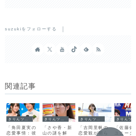
suzukiをフォローする
関連記事
きりんツール１
きりんツール１
きりんツール１
きりんツール１
「角田夏実の
「さや香・新
「吉岡里帆の
「佐藤健
恋愛事情：彼
山の謎を解
恋愛観が明ら
ユニーク