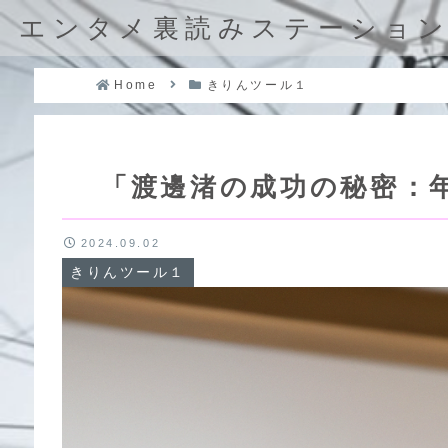
エンタメ裏読みステーショ
Home
きりんツール１
「渡邊渚の成功の秘密：
2024.09.02
きりんツール１