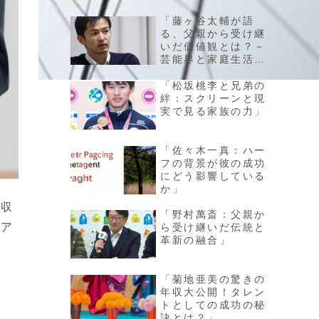
「藤ヶ谷太輔が語
る、父親から受け継
いだ価値観とは？－
芸能界と家庭生活の
バランスに迫る」
「松坂桃李と兄弟の
絆：スクリーンと現
実で見る家族の力」
「佐々木一真：ハー
フの背景が彼の成功
にどう影響している
か」
年収
「野村萬斎：父親か
リア
ら受け継いだ伝統と
革新の融合」
「菊地亜美の驚きの
年収大公開！タレン
トとしての成功の秘
訣とは？」