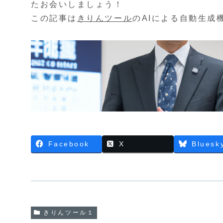
たお会いしましょう！
この記事は
きりんツール
のAIによる自動生成
Facebook
X
Bluesk
きりんツール１