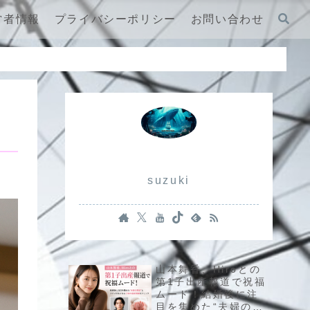
営者情報
プライバシーポリシー
お問い合わせ
suzuki
山本舞香、Hiroとの
第1子出産報道で祝福
ムード！結婚後に注
目を集めた“夫婦の現