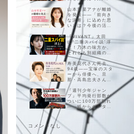
在”とファンが気にな
る子供の最新情報を
山本里菜アナが離婚
チェック
を発表――「前向き
な決断」に込めた思
いとは？今後の活動
にも注目が集まるエ
ンタメニュース
『VIVANT』太田
に“二重スパイ説”浮
上！乃木の味方か、
それとも別組織の協
力者か――演じる飯
沼愛の本名や素顔に
寿美花代さん死去、
も注目集まる衝撃考
94歳――宝塚のスタ
察
ーから俳優へ、旦
那・高島忠夫さんと
の結婚と家族の歩み
を振り返る
『週刊少年ジャン
プ』平均発行部数が
ついに100万部割れ
――紙からデジタル
へ、漫画界の王者に
起きている大きな変
化とは
コメントなし