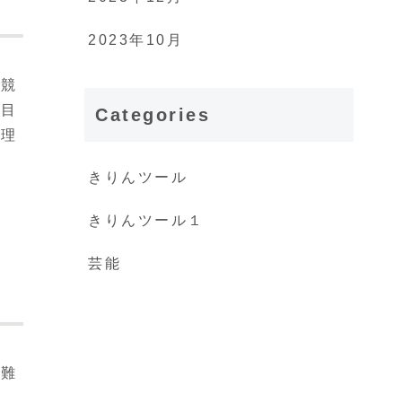
2023年10月
い競
で目
Categories
管理
きりんツール
きりんツール１
芸能
困難
視