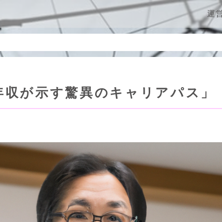
ン
運
年収が示す驚異のキャリアパス」