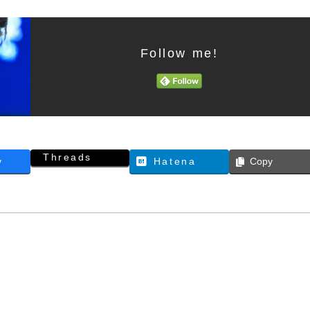
Follow me!
Threads
y
Hatena
Copy