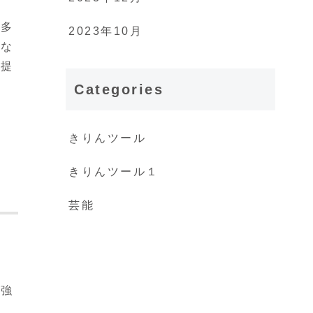
を多
2023年10月
的な
を提
Categories
きりんツール
きりんツール１
芸能
の
て
が強