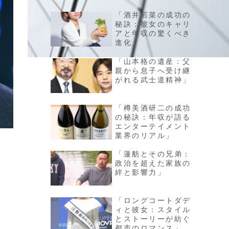
「酒井若菜の成功の
秘訣：彼女のキャリ
アと年収の驚くべき
進化」
「山本格の遺産：父
親から息子へ受け継
がれる武士道精神」
「樽美酒研二の成功
の秘訣：年収が語る
エンターテイメント
業界のリアル」
「蓮舫とその兄弟：
政治を超えた家族の
絆と影響力」
「ロングコートダデ
ィと彼女：スタイル
とストーリーが紡ぐ
都市のロマンス」