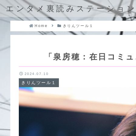
エンタメ裏読みステーショ
Home
きりんツール１
「泉房穂：在日コミュ
2024.07.10
きりんツール１