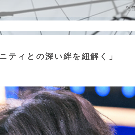
ン
運
ニティとの深い絆を紐解く」