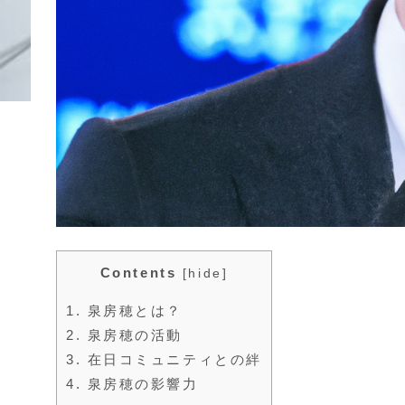
Contents
[
hide
]
1.
泉房穂とは？
2.
泉房穂の活動
3.
在日コミュニティとの絆
4.
泉房穂の影響力