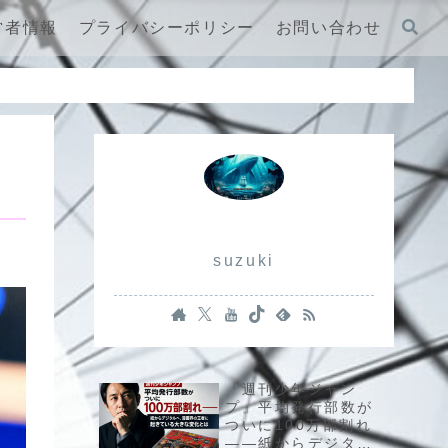
営者情報
プライバシーポリシー
お問い合わせ
suzuki
『週刊少年ジャン
プ』平均発行部数が
ついに100万部割れ
――紙からデジタル