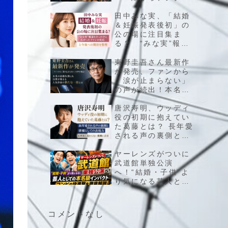
へ、漫画界の王者に
起きている大きな変
田中みな実、「結婚
化とは
＆妊娠発表後初」の
公の場に注目集ま
る？ “みな実”報道
をきっかけに広がっ
たファンの反応と今
東野圭吾さん最新作
後への期待を整理
が発売、ファンから
「涙が止まらない」
の声が続出！本名や
結婚生活にも注目が
集まる人気作家の新
唐沢寿明、ウッディ
たな一冊とは
役の初期に抱えてい
た葛藤とは？ 長年愛
される声の裏側と俳
優としての表現力、
結婚後も変わらない
ヤーレンズがついに
挑戦に注目
武道館単独公演
へ！“結婚・子供”よ
り気になる芸人とし
ての本名級インパク
ト、コンビの快進撃
を徹底解説
コメントなし