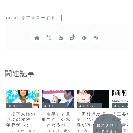
suzukiをフォローする
関連記事
きりんツール１
きりんツール１
きりんツール１
きりんツール１
「松下奈緒の
「南果歩と旦
「田村淳が語
「三谷幸
成功の秘密！
那の絆：公私
る、兄弟との
魔法：子
年収が示す才
にわたるパー
絆が彼のキャ
ちに夢と
横スクロー
能と努力の全
トナーシップ
リアに与えた
をどう伝
こんにちは、皆さ
こんにちは、皆さ
はじめに：田村淳
三谷幸喜の
ルできます