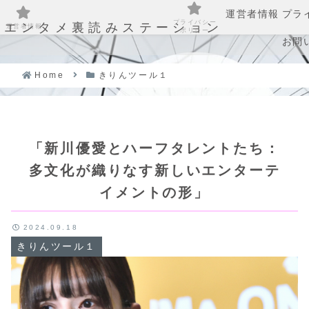
運営者情報
プラ
プライバシー
エンタメ裏読みステーション
運営者情報
ポリシー
お問
Home
きりんツール１
「新川優愛とハーフタレントたち：
多文化が織りなす新しいエンターテ
イメントの形」
2024.09.18
きりんツール１