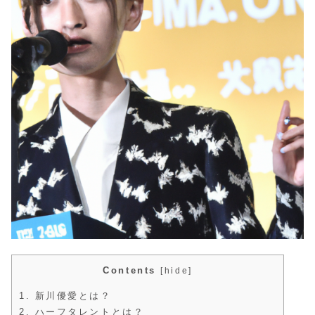
Contents
[
hide
]
1.
新川優愛とは？
2.
ハーフタレントとは？