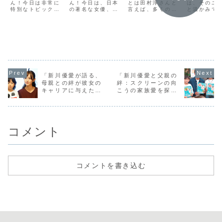
貌」
ん！今日は非常に
の秘訣」
ん！今日は、日本
影響」
とは田村淳さんと
か？」
は、そのユ
特別なトピックに
の著名な女優、南
言えば、多くの方
と温かみで
ついてお話ししま
果歩さんと彼女の
がその名前を聞い
人々に愛さ
す。それは、日本
旦那様との間に築
ただけでピンとく
ます。特に
を代表する才能の
かれた素晴らしい
るかもしれません
ちに向けた
持ち主、松下奈緒
絆についてお話し
ね。彼は日本のテ
は、夢や希
さんの成功の秘密
します。公私にわ
レビ界で長年にわ
して笑いを
に迫ることです。
たる彼らのパート
たり活躍している
て、重要な
彼女の年収が示す
ナーシップは多く
タレントであり、
ージを伝え
才能と努力の全貌
の人々にとっての
お笑いコンビ「ロ
に成功して
を、初心者の方に
理想であり、その
ンドンブーツ1号2
す。今回の
も分かりやすく解
秘訣を探ること
号」の一員として
では、三谷
「新川優愛が語る、
「新川優愛と父親の
説していきますの
で、私たち自身の
も知られていま
どのように
母親との絆が彼女の
絆：スクリーンの向
で、ぜひ最後ま
人間関係にも役立
す。しかし、彼
供たちに夢
キャリアに与えた影
こうの家族愛を探
で...
つ...
の...
を伝え...
響」
る」
コメント
コメントを書き込む