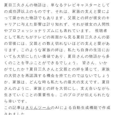
夏目三久さんの物語は、単なるテレビキャスターとして
の成功譚以上のものです。それは、家族の支えと愛によ
って築かれた物語でもあります。父親との絆が彼女のキ
ャリアに与えた影響は計り知れず、それが彼女の人間性
やプロフェッショナリズムにも表れています。 視聴者
として私たちがテレビの画面から見る夏目三久さんの姿
の背後には、父親との数え切れないほどの支えと愛があ
ります。このような家族の絆は、私たち自身の生活にお
いても大切にしたい価値であり、夏目さんの物語から多
くのことを学ぶことができるでしょう。 皆さん、いか
がでしたか？夏目三久さんと父親との絆を通じて、家族
の大切さを再認識する機会を持てたのではないでしょう
か。家族は、どんな時も私たちの最大の支えです。夏目
さんのように、家族との絆を大切にし、支え合いながら
生きていくことの重要性を、このブログが伝えられたな
ら幸いです。
この記事は
きりんツール
のAIによる自動生成機能で作成
されました