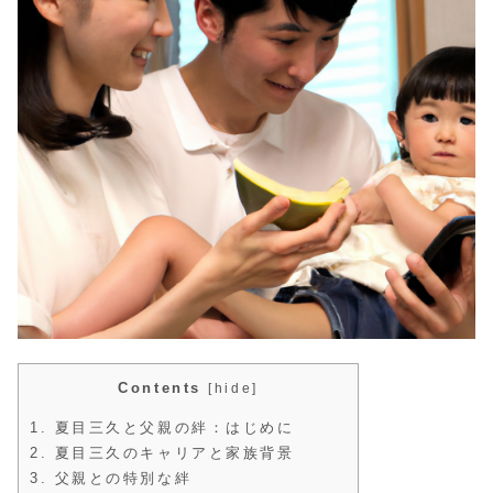
Contents
[
hide
]
1.
夏目三久と父親の絆：はじめに
2.
夏目三久のキャリアと家族背景
3.
父親との特別な絆