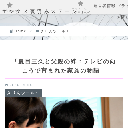
運営者情報
プラ
プライバシー
エンタメ裏読みステーション
運営者情報
ポリシー
お問
Home
きりんツール１
「夏目三久と父親の絆：テレビの向
こうで育まれた家族の物語」
2024.09.08
きりんツール１