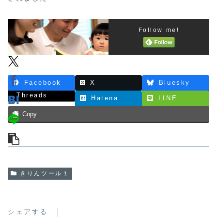
Follow me!
Facebook
X
Bluesky
Threads
Hatena
LINE
Copy
きりんツール１
シェアする