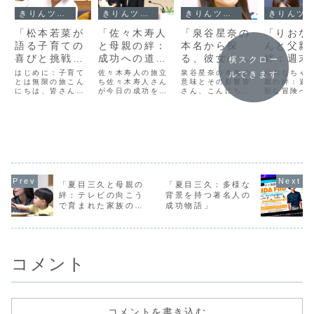
きりんツール１
きりんツール１
きりんツール１
きりんツール１
「松本若菜が
「佐々木寿人
「泉谷星奈の
「りおな
語る子育ての
と母親の絆：
本名から探
んと父親
喜びと挑戦：
成功への道を
る、彼女の魅
絆：週末
横スクロー
母としての成
支えた家族の
力と成功の秘
別な冒険
はじめに：子育て
佐々木寿人の旅立
泉谷星奈の本名の
りおなちゃ
ルできます
長物語」
とは無限の旅こん
力」
ち佐々木寿人さん
密」
意味とその影響皆
親の絆：週
にちは、皆さん。
が今日の成功を手
さん、こんにち
別な冒険へ
今日は、女優であ
にするまでの道の
は！今日は、泉谷
皆さん、こ
りながらも素晴ら
りは、決して平坦
星奈さんの本名が
は！今日は
しい母親である松
なものではありま
彼女の魅力と成功
な物語をお
本若菜さんの子育
せんでした。彼の
にどのように影響
たいと思い
てについての話を
物語は、小さな町
しているのかにつ
それは、り
お届けします。子
で育った普通の少
いてお話ししま
ゃんとその
育ては、喜びも挑
年から、国際的な
す。泉谷星奈さん
共に過ごす
戦も含めて、一人
ビジネスマンへと
の本名は、彼女の
まる週末の
の人間として成長
変貌を遂げるまで
個性とキャリアに
ついてです
する素晴らしい機
の過程を経ていま
深い意味を持って
物語は、家
「夏目三久と母親の
「夏目三久：多様な
会を提供してくれ
す。しかし、この
います。本名「泉
を深める大
絆：テレビの向こう
背景を持つ著名人の
ます。松本さん
成功の背後に
谷星奈」には、
と、親子で
で育まれた家族の物
成功物語」
が...
は、...
「泉」...
る...
語」
コメント
コメントを書き込む