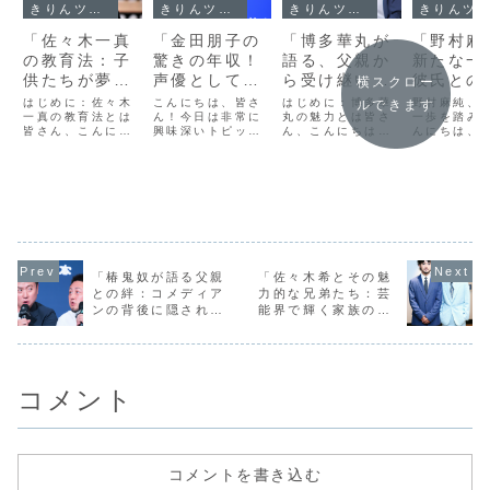
きりんツール１
きりんツール１
きりんツール１
きりんツール１
「佐々木一真
「金田朋子の
「博多華丸が
「野村麻
の教育法：子
驚きの年収！
語る、父親か
新たな一
供たちが夢中
声優としての
ら受け継いだ
彼氏との
横スクロー
になる学びの
成功の秘密を
価値観とお笑
関係が明
はじめに：佐々木
こんにちは、皆さ
はじめに：博多華
野村麻純、
ルできます
秘訣」
一真の教育法とは
解明」
ん！今日は非常に
いへの情熱」
丸の魅力とは皆さ
に？」
一歩を踏み
皆さん、こんにち
興味深いトピック
ん、こんにちは！
んにちは、
は！今日は、教育
についてお話しし
今日は、日本のお
ん！今日は
界で注目されてい
ます。それは、日
笑い界で独特の存
のエンター
る佐々木一真さん
本の声優界で輝か
在感を放つ博多華
ント業界で
の独特な教育法に
しいキャリアを築
丸さんについて、
る野村麻純
ついてお話ししま
いている金田朋子
彼がどのようにし
最新の動向
す。佐々木一真さ
さんの年収と、彼
てその地位を築い
てお話しし
んは、子供たちが
女がどのようにし
たのか、そして彼
野村さんは
自ら学び、探求す
てこの業界で成功
の人生とキャリア
まで女優や
る力を育てる方法
を収めたのかにつ
において重要な役
としての活
を提唱していま
いてです。金田さ
割を果たしている
たちの心を
「椿鬼奴が語る父親
「佐々木希とその魅
す。このブログで
んはその独特な声
家族からの影響に
きましたが
との絆：コメディア
力的な兄弟たち：芸
は、彼の教育法の
とキャラクター
ついてお話しし
では彼女の
ンの背後に隠された
能界で輝く家族の
核...
で...
ま...
ベ...
感動的な物語」
絆」
コメント
コメントを書き込む