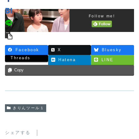
Follow me!
Facebook
X
Bluesky
Threads
Hatena
LINE
Copy
きりんツール１
シェアする