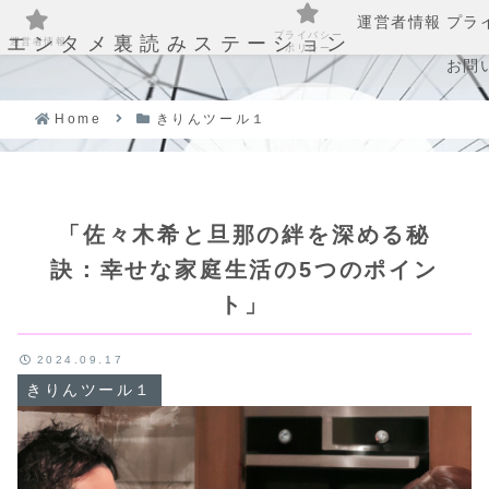
運営者情報
プラ
プライバシー
エンタメ裏読みステーション
運営者情報
ポリシー
お問
Home
きりんツール１
「佐々木希と旦那の絆を深める秘
訣：幸せな家庭生活の5つのポイン
ト」
2024.09.17
きりんツール１