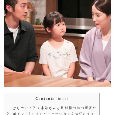
Contents
[
hide
]
1.
はじめに：佐々木希さんと旦那様の絆の重要性
2.
ポイント1：コミュニケーションを大切にする