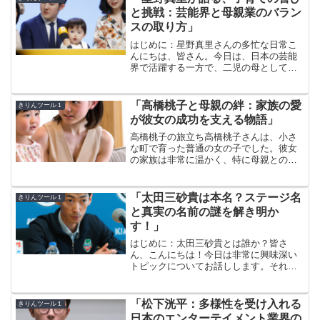
と挑戦：芸能界と母親業のバラン
スの取り方」
はじめに：星野真里さんの多忙な日常こ
んにちは、皆さん。今日は、日本の芸能
界で活躍する一方で、二児の母としても
奮闘している星野真里さんの素敵なスト
ーリーをお届けします。星野さんは、女
優としてのキャリアを積みながら、家庭
「高橋桃子と母親の絆：家族の愛
きりんツール１
でも子育てを楽しんでいま...
が彼女の成功を支える物語」
高橋桃子の旅立ち高橋桃子さんは、小さ
な町で育った普通の女の子でした。彼女
の家族は非常に温かく、特に母親との関
係は非常に強いものがありました。桃子
さんが幼い頃から、母親は彼女の才能を
見抜き、音楽や芸術への興味を積極的に
「太田三砂貴は本名？ステージ名
きりんツール１
支援しました。母親は、桃...
と真実の名前の謎を解き明か
す！」
はじめに：太田三砂貴とは誰か？皆さ
ん、こんにちは！今日は非常に興味深い
トピックについてお話しします。それ
は、太田三砂貴さんの本名についての謎
です。太田三砂貴さんは、日本のエンタ
ーテイメント業界で活躍するアーティス
「松下洸平：多様性を受け入れる
きりんツール１
トで、その魅力的なパフォーマ...
日本のエンターテイメント業界の