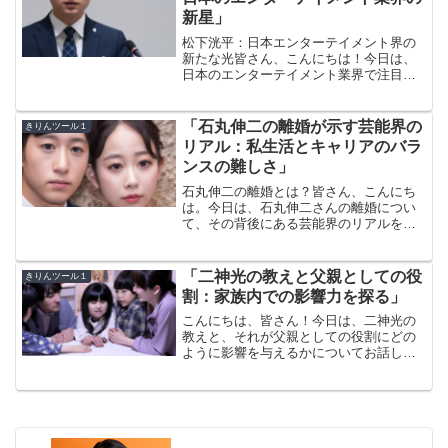
新星」
松下洸平：日本エンターテイメント界の
新たな光皆さん、こんにちは！今日は、
日本のエンターテイメント業界で注目を
集めている松下洸平さんについてお話し
します。彼は、その多才な才能と魅力
で、多くのファンの心を掴んでいます。
「石丸伸二の離婚が示す芸能界の
きりんツール１
では、松下洸平さんがどのよ...
リアル：私生活とキャリアのバラ
ンスの難しさ」
石丸伸二の離婚とは？皆さん、こんにち
は。今日は、石丸伸二さんの離婚につい
て、その背後にある芸能界のリアルを掘
り下げてみたいと思います。石丸さん
は、長年にわたりテレビドラマや映画で
活躍してきた俳優ですが、最近になって
「二神光の教えと父親としての役
きりんツール１
私生活の変化が報じられまし...
割：家族内での影響力を探る」
こんにちは、皆さん！今日は、二神光の
教えと、それが父親としての役割にどの
ように影響を与えるかについてお話しし
ます。家族という小さな社会の中で、父
親がどのような影響力を持つか、そして
それがどのように子供たちの成長に影響
を与えるかを探ります。二...