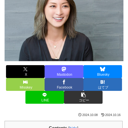
X
Mastodon
Bluesky
Misskey
Facebook
はてブ
LINE
コピー
2024.10.08
2024.10.16
Contents