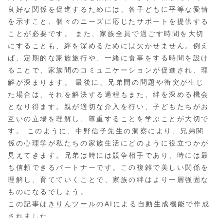
良好な関係を促進するためには、各子どもに平等な愛情
を示すこと、個々のニーズに応じたサポートを提供する
ことが必要です。 また、家族全員で過ごす時間を大切
にすることも、絆を深めるためには欠かせません。例え
ば、定期的な家族旅行や、一緒に食事をする時間を設け
ることで、家族間のコミュニケーションが促進され、理
解が深まります。 最後に、兄弟間の問題や衝突が生じ
た場合は、それを解決する過程もまた、絆を深める機会
となり得ます。親が適切な介入を行い、子どもたちがお
互いの立場を理解し、尊重することを学ぶことが大切で
す。 このように、中野信子先生の洞察により、兄弟関
係の心理学が私たちの家族生活にどのように役立つかが
見えてきます。兄弟は時には競争相手であり、時には最
も信頼できるパートナーです。この複雑で美しい関係を
理解し、育てていくことで、家族の絆はより一層強固な
ものになるでしょう。
この記事は
きりんツール
のAIによる自動生成機能で作成
されました