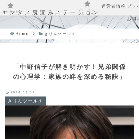
運営者情報
プラ
プライバシー
エンタメ裏読みステーション
運営者情報
ポリシー
お問
Home
きりんツール１
「中野信子が解き明かす！兄弟関係
の心理学：家族の絆を深める秘訣」
2024.09.07
きりんツール１