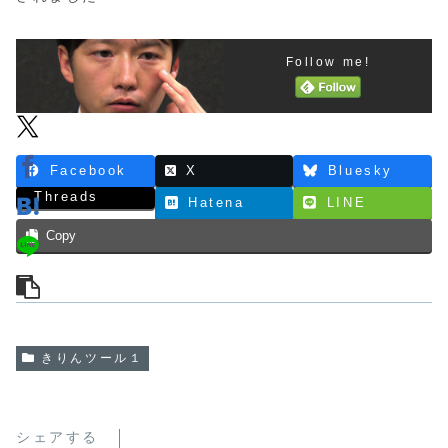
Follow me!
Facebook
X
Bluesky
Threads
Hatena
LINE
Copy
きりんツール１
シェアする