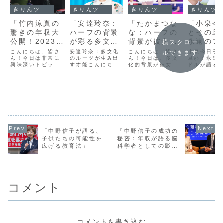
きりんツール１
きりんツール１
きりんツール１
きりんツール１
「竹内涼真の
「安達玲奈：
「たかまつな
「小泉今
驚きの年収大
ハーフの背景
な：ハーフの
とその旦
公開！2023年
が彩る多文化
背景が彼女の
永遠のア
横スクロー
の収入源と彼
的才能の輝
成功にどう影
ルが語る
こんにちは、皆さ
安達玲奈：多文化
こんにちは、皆さ
小泉今日子
ルできます
の成功の秘
ん！今日は非常に
き」
のルーツが生み出
響している
ん！今日は、多文
結婚の真
旦那：永遠
興味深いトピック
す才能こんにち
化的背景が彼女の
ドルが語る
密」
か？」
についてお話しし
は、皆さん。今日
キャリアにどのよ
婚の真実こ
ます。それは、日
は、非常に魅力的
うに影響を与えて
は、皆さん
本の人気俳優、竹
な才能、安達玲奈
いるのかについ
は、日本の
内涼真さんの年収
さんについてお話
て、注目のタレン
ーテイメン
についてです。竹
しします。彼女
ト、たかまつなな
で長年にわ
内さんは、その端
は、そのハーフの
さんに焦点を当て
き続ける小
正なルックスと素
背景から生まれた
てみたいと思いま
子さんに焦
晴らしい演技力で
多文化的な才能
す。たかまつなな
てたいと思
知られています
で、多くの人々を
さんは、そのユニ
す。特に、
が、彼の成功はそ
魅了しています。
ークなバックグラ
私生活、特
「中野信子が語る、
「中野信子の成功の
れだけではありま
安達玲奈さんの生
ウンドと才能で、
について深
子供たちの可能性を
秘密：年収が語る脳
せん。2023年
い立ちから、彼女
多くの人々に影響
ていきます
広げる教育法」
科学者としての影響
の...
の才能...
を...
さ...
力」
コメント
コメントを書き込む