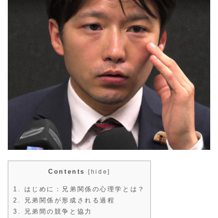
Contents
[
hide
]
1.
はじめに：兄弟関係の心理学とは？
2.
兄弟関係が形成される過程
3.
兄弟間の競争と協力