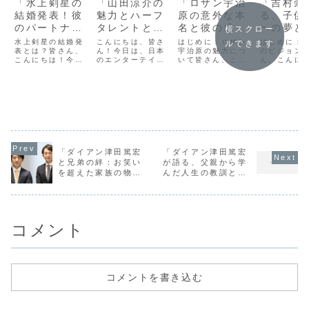
「水上剣星の
「山田涼介の
「ロザン宇治
「吉村崇
結婚発表！彼
魅力とハーフ
原の意外な本
る、子供
のパートナー
タレントとし
名と彼の成功
への夢と
横スクロー
とのロマンテ
ての影響力：
の秘密に迫
の大切さ
水上剣星の結婚発
こんにちは、皆さ
はじめに：ロザン
はじめに：
ルできます
ィックな物
表とは？皆さん、
多文化が生ん
ん！今日は、日本
る！」
宇治原の魅力につ
のビジョン
こんにちは！今日
のエンターテイメ
いて皆さん、こん
ん、こんに
語」
だスターの輝
は特別なニュース
ント業界で輝く
にちは！今日はお
今日は特別
き」
をお届けします。
星、山田涼介さん
笑いコンビ、ロザ
お届けしま
なんと、人気俳優
についてお話しし
ンの宇治原史規さ
れは、吉村
の水上剣星さんが
ます。山田さん
んにスポットを当
が語る、子
結婚を発表されま
は、その多才な才
ててみたいと思い
への夢と教
した！水上さんは
能とハーフタレン
ます。彼のユーモ
切さについ
これまで数々のド
トとしての独特な
アに富んだパフォ
す。吉村さ
ラマや映画で活躍
魅力で、多くのフ
ーマンスは多くの
多くの人々
し、その魅力的な
ァンを魅了してい
人々を魅了してい
を与える彼
演技とイケメンぶ
ます。彼のキャリ
ますが、彼の本名
で、私たち
「ダイアン津田篤宏
「ダイアン津田篤宏
りで多くのファン
ア、多文化的背
や成功の秘密につ
響くメッセ
と兄弟の絆：お笑い
が語る、父親から学
を魅了してきま
景、そしてそれが
いてご存知でし
持っていま
を超えた家族の物
んだ人生の教訓とコ
し...
どのよ...
ょ...
育と...
語」
メディへの情熱」
コメント
コメントを書き込む