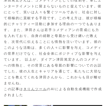
津田篤宏さんは、コメディアンとしての役割を、単にエ
ンターテイメントに留まらないものと捉えています。彼
にとって、笑いは人々を繋ぐツールであり、社会に対し
て積極的に貢献する手段です。この考え方は、彼が積極
的にチャリティー活動に参加する理由の一つでもありま
す。 また、津田さんは若手コメディアンの育成にも力
を入れており、自身の経験と母親から受け継いだ教え
を、次世代に伝えることにも情熱を注いでいます。彼の
このような活動は、多くの人々に影響を与え、コメディ
の世界だけでなく、社会全体にポジティブな影響を与え
ています。 以上が、ダイアン津田篤宏さんのコメディ
への情熱と、その背景にある母親の影響についてのお話
でした。彼の人生とキャリアを通じて、私たちに大切な
ことを教えてくれる津田さんから、これからも目が離せ
ませんね。
この記事は
きりんツール
のAIによる自動生成機能で作成
されました