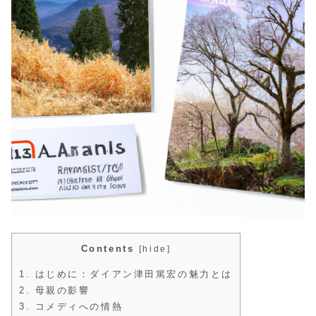
Contents
[
hide
]
1.
はじめに：ダイアン津田篤宏の魅力とは
2.
母親の影響
3.
コメディへの情熱