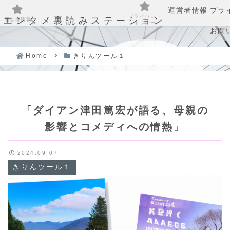
運営者情報
プラ
プライバシー
エンタメ裏読みステーション
運営者情報
ポリシー
お問
Home
きりんツール１
「ダイアン津田篤宏が語る、母親の
影響とコメディへの情熱」
2024.09.07
きりんツール１