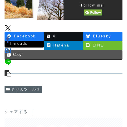
Follow me!
Facebook
X
Bluesky
Threads
Hatena
LINE
Copy
きりんツール１
シェアする