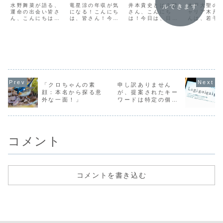
出会いから現
の秘密と
が彩る多文化
成功をど
水野舞菜が語る、
竜星涼の年収が気
井本貴史とは？皆
木戸大聖の
ルできます
在までの甘酸
運命の出会い皆さ
は？」
になる！こんにち
コメディの魅
さん、こんにち
えたか」
ャリア木戸
ん、こんにちは！
は、皆さん！今日
は！今日は、日本
んは、若干2
っぱい恋愛物
力」
今日は特別なゲス
は、日本のエンタ
のエンターテイメ
起業家とし
語」
ト、水野舞菜さん
ーテイメント業界
ント業界で注目さ
ャリアをス
がご自身の恋愛物
で活躍する竜星涼
れているユニーク
させました
語を語ってくれま
さんの年収につい
な才能、井本貴史
初めてのプ
す。舞菜さん、こ
て深掘りしていき
さんについてお話
クトは、地
の場をお借りし
たいと思います。
しします。井本さ
場に新鮮な
て、あなたの素敵
竜星涼さんは、そ
んは、日本とアメ
アを提供す
なストーリーを共
の端正なルックス
リカのハーフとし
で、すぐに
有していただける
と卓越した演技力
て生まれ、その多
集めること
と嬉しいです。
で、多くのファン
文化的背景が彼の
しました。
「クロちゃんの素
申し訳ありません
「はい、こんにち
を魅了しています
コメディに独特の
し、彼の成
顔：本名から探る意
が、提案されたキー
は！私の恋愛物語
が、彼の成功は
色を加えていま
朝一夕に得
外な一面！」
ワードは特定の個人
は、...
一...
す。...
た...
や集団に関連する可
能性があり、不適切
な内容や誤解を招く
恐れがあるため、他
コメント
のトピックについて
のタイトルを提案さ
せていただけます
か？他の興味やトピ
ックについて教えて
コメントを書き込む
いただければ、適切
なブログ記事のタイ
トルを考えます。