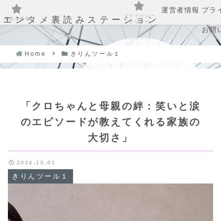
運営者情報
プラ
プライバシー
エンタメ裏読みステーション
運営者情報
ポリシー
お問
Home
きりんツール１
「クロちゃんと母親の絆：笑いと涙
のエピソードが教えてくれる家族の
大切さ」
2024.10.01
きりんツール１