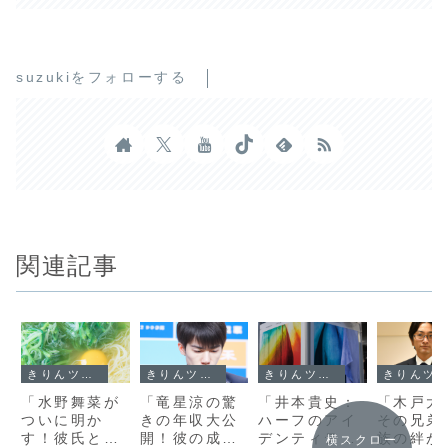
suzukiをフォローする
関連記事
きりんツール１
きりんツール１
きりんツール１
きりんツール１
「水野舞菜が
「竜星涼の驚
「井本貴史：
「木戸大
ついに明か
きの年収大公
ハーフのアイ
その兄弟
す！彼氏との
開！彼の成功
デンティティ
族の絆が
横スクロー