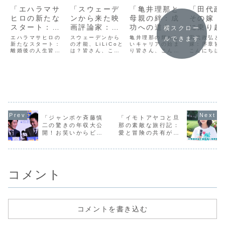
「エハラマサ
「スウェーデ
「亀井理那と
「田代政
ヒロの新たな
ンから来た映
母親の絆：成
その嫁：
スタート：離
画評論家：
功への道を支
に乗り越
横スクロー
婚後の人生と
LiLiCoの魅力
えた家族の
試練と共
エハラマサヒロの
スウェーデンから
亀井理那の輝かし
田代政弘と
ルできます
キャリアへの
新たなスタート：
と彼女の本名
の才能、LiLiCoと
力」
いキャリアの始ま
いた絆の
嫁：序章皆
離婚後の人生皆さ
は？皆さん、こん
り皆さん、こんに
こんにちは
影響」
の意外な物
語」
ん、こんにちは！
にちは！今日はス
ちは！今日は特別
は特別な物
語」
今日は、お笑い芸
ウェーデン出身で
なストーリーをお
届けしたい
人エハラマサヒロ
日本で活躍するユ
届けします。それ
ます。それ
さんの新たなスタ
ニークな映画評論
は、亀井理那さん
代政弘さん
ートについてお話
家、LiLiCoについ
と彼女の母親との
嫁さんが共
しします。エハラ
てお話しします。
深い絆に焦点を当
越えた試練
さんは、これまで
LiLiCoさんは、そ
てたものです。亀
の過程で深
多くのテレビ番組
の個性的なキャラ
井理那さんは、若
二人の絆に
やライブで活躍し
クターと深い映画
くして多くの成功
の物語です
てきましたが、最
知識で、多くの映
を収めた才能ある
話は、多く
「ジャンポケ斉藤慎
「イモトアヤコと旦
近、個人的な生活
画ファンから愛...
アーティストです
とって、愛
二の驚きの年収大公
那の素敵な旅行記：
で大きな変化が
が、その成功の
か、そして
開！お笑いからビジ
愛と冒険の共有が深
あ...
背...
時...
ネスまで、多才な才
める絆」
能の秘密に迫る！」
コメント
コメントを書き込む