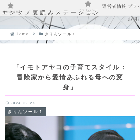
運営者情報
プラ
プライバシー
エンタメ裏読みステーション
運営者情報
ポリシー
お問
Home
きりんツール１
「イモトアヤコの子育てスタイル：
冒険家から愛情あふれる母への変
身」
2024.09.26
きりんツール１