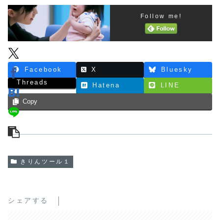
Follow me!
Facebook
X
Bluesky
Threads
Hatena
LINE
Copy
きりんツール１
シェアする