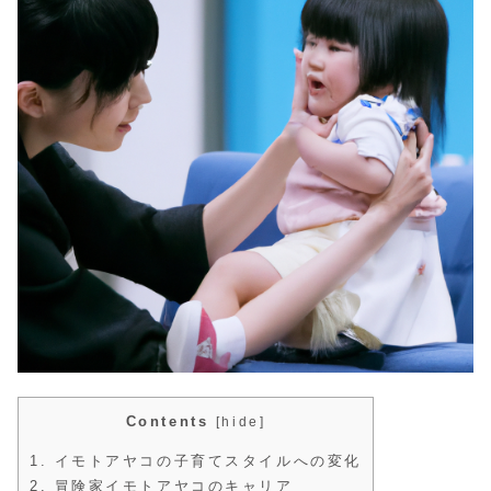
Contents
[
hide
]
1.
イモトアヤコの子育てスタイルへの変化
2.
冒険家イモトアヤコのキャリア