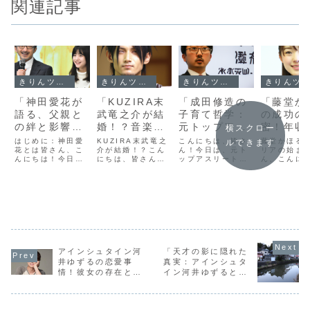
関連記事
きりんツール１
きりんツール１
きりんツール１
きりんツール１
「神田愛花が
「KUZIRA末
「成田修造の
「藤堂か
語る、父親と
武竜之介が結
子育て哲学：
の成功の
の絆と影響：
婚！？音楽界
元トップアス
密！年収
横スクロー
メディア業界
の新星が語
リートが語
す彼女の
はじめに：神田愛
KUZIRA末武竜之
こんにちは、皆さ
藤堂かほる
ルできます
で学んだ父の
花とは皆さん、こ
る、愛と創造
介が結婚！？こん
る、子供たち
ん！今日は、元ト
リアと影
リアの始ま
んにちは！今日
にちは、皆さん！
ップアスリートで
ん、こんに
教え」
の未来」
に伝えたい勝
力」
は、テレビやラジ
今日は音楽界の新
あり、現在も多く
今日は非常
利の価値」
オでおなじみの神
星、KUZIRA末武
の人々に影響を与
的なトピッ
田愛花さんについ
竜之介さんの最新
え続ける成田修造
いてお話し
て、特に彼女が父
ニュースについて
さんの子育て哲学
す。それは
親から受けた影響
お話しします。な
についてお話しし
かほるさん
と、その絆に焦点
んと、彼が結婚し
ます。特に、彼が
の秘密に迫
を当ててお話しし
たかもしれないと
子供たちに伝えた
です。彼女
ます。神田愛花さ
いう噂が飛び交っ
いと考える「勝利
の才能と努
んは、メディア業
ています。このニ
の価値」に焦点を
界に名を馳
界で活躍する一方
ュースがどのよう
当てていきたいと
物ですが、
アインシュタイン河
「天才の影に隠れた
で、父親との関係
に彼の音楽と創造
思います。スポー
キャリアは
井ゆずるの恋愛事
真実：アインシュタ
が自身のキャリア
性に影響...
ツの世界での成
うに始まっ
情！彼女の存在と最
イン河井ゆずるとそ
に...
功...
し...
新情報を徹底調査！
の本名の謎」