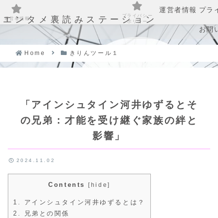
運営者情報
プラ
プライバシー
エンタメ裏読みステーション
運営者情報
ポリシー
お問
Home
きりんツール１
「アインシュタイン河井ゆずるとそ
の兄弟：才能を受け継ぐ家族の絆と
影響」
2024.11.02
Contents
[
hide
]
1.
アインシュタイン河井ゆずるとは？
2.
兄弟との関係