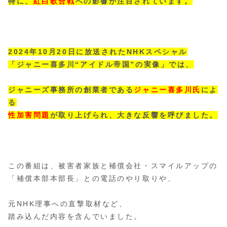
特に、
紅白歌合戦
への影響が注目されています。
2024年10月20日に放送されたNHKスペシャル
「ジャニー喜多川“アイドル帝国”の実像」では、
ジャニーズ事務所の創業者である
ジャニー喜多川氏
によ
る
性加害問題
が取り上げられ、大きな反響を呼びました。
この番組は、被害者家族と補償会社・スマイルアップの
「補償本部本部長」との電話のやり取りや、
元NHK理事への直撃取材など、
踏み込んだ内容を含んでいました。