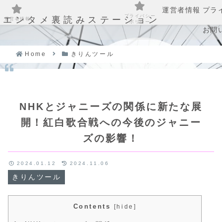
運営者情報
プラ
プライバシー
エンタメ裏読みステーション
運営者情報
ポリシー
お問
Home
きりんツール
NHKとジャニーズの関係に新たな展
開！紅白歌合戦への今後のジャニー
ズの影響！
2024.01.12
2024.11.06
きりんツール
Contents
[
hide
]