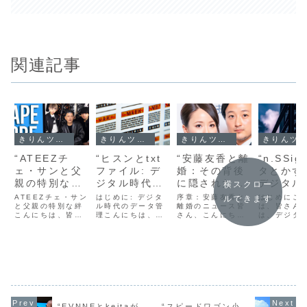
関連記事
きりんツール
きりんツール
きりんツール
きりんツール
“ATEEZチ
“ヒスンとtxt
“安藤友香と離
“n.SSi
ェ・サンと父
ファイル: デ
婚：その背後
タとかず
親の特別な絆:
ジタル時代の
に隠された真
デジタル
横スクロー
K-POPスター
効率的なデー
実とは？”
での革新
ATEEZチェ・サン
はじめに: デジタ
序章：安藤友香と
はじめにこ
ルできます
の家族愛を探
と父親の特別な絆
タ管理方法”
ル時代のデータ管
離婚のニュース皆
コラボレ
は、皆さん
こんにちは、皆さ
理こんにちは、皆
さん、こんにち
は、デジタ
る”
ョン”
ん。今日は、K-
さん。今日はデジ
は。今日は、最近
での革新的
POP界で大きな話
タル時代のデータ
話題になっている
ボレーショ
題を集めている
管理についてお話
安藤友香さんの離
いてお話し
ATEEZのチェ・サ
ししましょう。特
婚について、その
と思います
ンと彼の父親との
に、ヒスンとtxtフ
背後に隠された真
に、n.SSi
特別な絆について
ァイルについて詳
実を探っていきた
タとかずた
お話ししたいと思
しく説明します。
いと思います。安
2つのエン
います。 サンは、
これらのファイル
藤さんといえば、
ィに焦点を
その才能と努力で
形式は、データ管
その美貌と才能で
みましょう
K-POP界を席巻し
理において非常に
多くの人々を魅了
n.SSign
“EVNNEとkeitaが
“スピードワゴン小