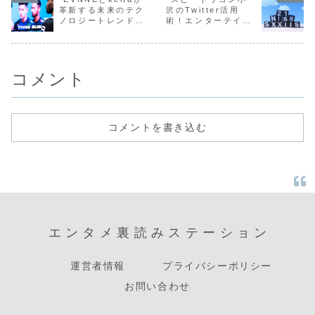
ていますが、彼の
重要な役割を果た
してきた人物です
はまず、n.S
革新する未来のテク
沢のTwitter活用
成...
しています...
が、そのプライベ
カズ...
ノロジートレンドに
術！エンターテイメ
ー...
ついて”
ント界から学ぶSNS
の魅力”
コメント
コメントを書き込む
エンタメ裏読みステーション
運営者情報
プライバシーポリシー
お問い合わせ