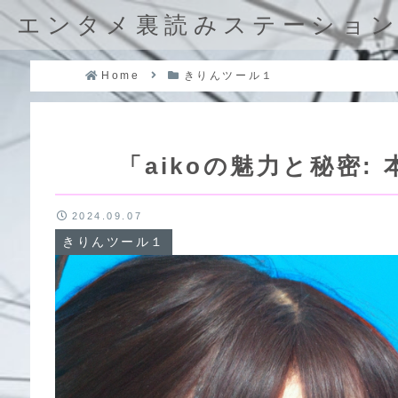
エンタメ裏読みステーショ
Home
きりんツール１
「aikoの魅力と秘密
2024.09.07
きりんツール１