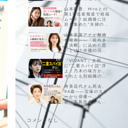
た意外な背景と、作
品名が映すエンタメ
山本舞香、Hiroとの
の舞台裏
第1子出産報道で祝福
ムード！結婚後に注
目を集めた“夫婦の現
在”とファンが気にな
る子供の最新情報を
山本里菜アナが離婚
チェック
を発表――「前向き
な決断」に込めた思
いとは？今後の活動
にも注目が集まるエ
ンタメニュース
『VIVANT』太田
に“二重スパイ説”浮
上！乃木の味方か、
それとも別組織の協
力者か――演じる飯
沼愛の本名や素顔に
寿美花代さん死去、
も注目集まる衝撃考
94歳――宝塚のスタ
察
ーから俳優へ、旦
那・高島忠夫さんと
の結婚と家族の歩み
を振り返る
コメントなし