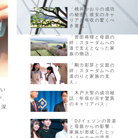
「桃井かおりの成功
の秘密：彼女のキャ
リアと年収の驚くべ
き進化」
「菅田将暉と母親の
絆：スターダムへの
道で支えとなった家
族の物語」
「剛力彩芽と父親の
絆：スターダムへの
道のりと家族の支
え」
てい
「木戸大聖の成功秘
が、
話：年収が示す驚異
のキャリアパス」
に深
「DJイェソンの音楽
と母親からの影響：
家族が形成したヒッ
トメーカーの背景」