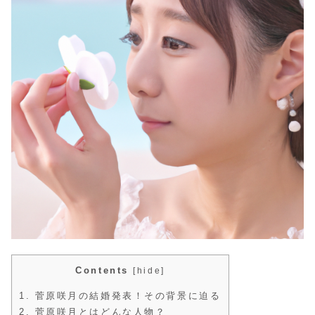
Contents
[
hide
]
1.
菅原咲月の結婚発表！その背景に迫る
2.
菅原咲月とはどんな人物？