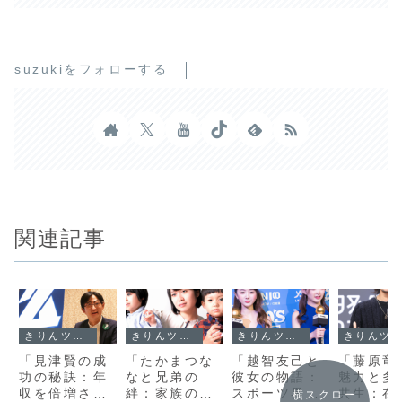
suzukiをフォローする
関連記事
きりんツール１
きりんツール１
きりんツール１
きりんツール１
「見津賢の成
「たかまつな
「越智友己と
「藤原竜
功の秘訣：年
なと兄弟の
彼女の物語：
魅力と多
収を倍増させ
絆：家族の中
スポーツ界で
共生：在
横スクロー