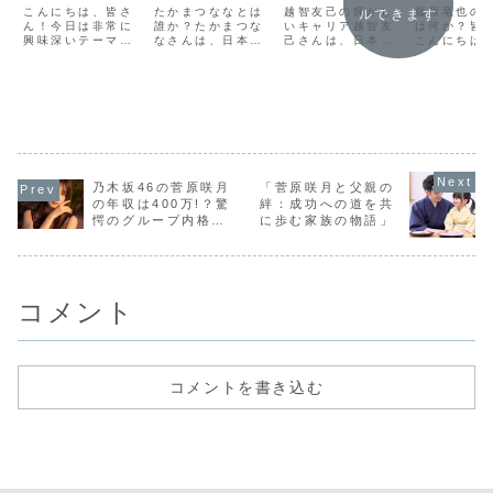
た独自の戦略
で育む芸能人
輝く二人の
ミュニテ
こんにちは、皆さ
たかまつななとは
越智友己の輝かし
藤原竜也の
ルできます
とは？」
ん！今日は非常に
のキャリア」
誰か？たかまつな
絆」
いキャリア越智友
の関わり
は何か？皆
興味深いテーマに
なさんは、日本の
己さんは、日本の
こんにちは
の演技に
ついてお話ししま
若手女優であり、
スポーツ界で注目
は日本の映
影響して
す。それは「見津
歌手としても活動
されている女性ア
非常に有名
賢の成功の秘訣：
しています。彼女
スリートの一人で
優、藤原竜
か」
年収を倍増させた
の魅力はその透明
す。彼女は幼い頃
の魅力につ
独自の戦略と
感のある歌声と、
から体操に情熱を
話しします
は？」です。見津
自然体な演技にあ
注ぎ、数多くの国
さんは、そ
賢さんは、わずか
ります。多くのフ
内大会で優勝する
な演技スタ
数年で自身の年収
ァンを持つ彼女で
など、その才能を
役柄への深
を倍増させた実業
すが、そのキャリ
開花させてきまし
で知られて
家で、その成功の
アは一朝一夕に築
た。高校を卒業
が、彼の演
乃木坂46の菅原咲月
「菅原咲月と父親の
背景には彼独自の
かれたものではあ
後、彼女はさらに
もう一つ大
の年収は400万!？驚
絆：成功への道を共
戦略があります。
りません。家
技術を磨くために
響を与えて
愕のグループ内格差
に歩む家族の物語」
この...
族、...
ア...
の...
を徹底解説！
コメント
コメントを書き込む