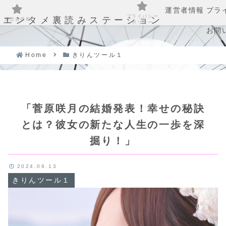
運営者情報
プラ
プライバシー
エンタメ裏読みステーション
運営者情報
ポリシー
お問
Home
きりんツール１
「菅原咲月の結婚発表！幸せの秘訣
とは？彼女の新たな人生の一歩を深
掘り！」
2024.09.13
きりんツール１