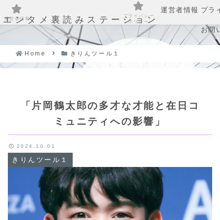
運営者情報
プラ
プライバシー
エンタメ裏読みステーション
運営者情報
ポリシー
お問
Home
きりんツール１
「片岡鶴太郎の多才な才能と在日コ
ミュニティへの影響」
2024.10.01
きりんツール１