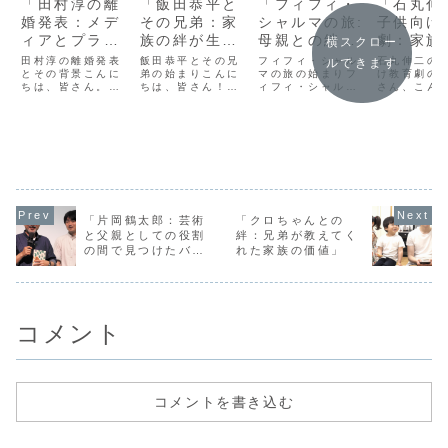
「田村淳の離
「飯田恭平と
「フィフィ・
「石丸伸
婚発表：メデ
その兄弟：家
シャルマの旅:
子供向け
ィアとプライ
族の絆が生ん
母親との絆が
劇：家族
横スクロー
ベートの間で
だ成功物語」
彼女の成功に
しむ舞台
田村淳の離婚発表
飯田恭平とその兄
フィフィ・シャル
石丸伸二の
ルできます
見えた真実」
とその背景こんに
弟の始まりこんに
どう影響した
マの旅の始まりフ
法」
け教育劇の
ちは、皆さん。今
ちは、皆さん！今
ィフィ・シャルマ
さん、こん
か」
日は、田村淳さん
日は特別な物語を
は、現在国際的に
は！今日は
の離婚発表につい
お届けします。そ
認められたビジネ
員で楽しめ
て、その背景やメ
れは、飯田恭平さ
スウーマンであ
な舞台につ
ディアとプライベ
んとその兄弟たち
り、彼女の成功物
話しします
ートの間で見えた
の成功物語です。
語は多くの人々に
は、石丸伸
真実に迫りたいと
飯田家は、兄弟が
インスピレーショ
が手掛ける
思います。田村淳
互いに支え合い、
ンを与えていま
けの教育劇
さんは、日本のテ
共に成長していく
す。しかし、彼女
石丸さんは
レビ界で非常に有
様子が本当に感動
の成功の背後に
卓越した演
名なタレントであ
的です。この物語
は、母親との深い
と子供たち
「片岡鶴太郎：芸術
「クロちゃんとの
り、彼の私生活に
は、家族の絆がい
絆があります。こ
添う温かい
と父親としての役割
絆：兄弟が教えてく
対する関心も高
かに大切かを教
のブログでは、フ
教育的な要
の間で見つけたバラ
れた家族の価値」
い...
え...
ィフィ...
っ...
ンス」
コメント
コメントを書き込む