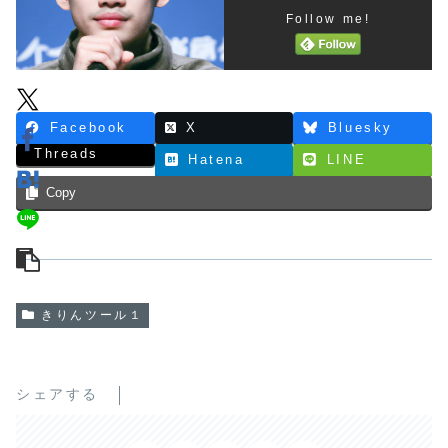
Follow me!
Facebook
X
Bluesky
Threads
Hatena
LINE
Copy
きりんツール１
シェアする