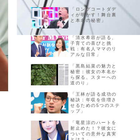
「ロングコートダデ
ィが明かす！舞台裏
と本名の秘密」
「清水希容が語る、
子育ての喜びと挑
戦：有名人ママのリ
アルな日常」
「黒島結菜の魅力と
秘密：彼女の本名か
ら探る、スターへの
道のり」
「王林が語る成功の
秘訣：年収を倍増さ
せるための5つのステ
ップ」
「竜星涼のハートを
射止めた！？彼女に
ついての意外な真実
とは？」