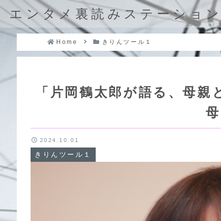
エンタメ裏読みステーショ
Home
きりんツール１
「片岡鶴太郎が語る、母親
母
2024.10.01
きりんツール１