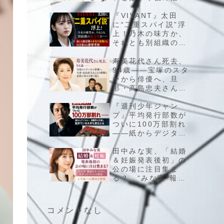
にも注目が集まるエ
ンタメニュース
『VIVANT』太田
に“二重スパイ説”浮
上！乃木の味方か、
それとも別組織の協
力者か――演じる飯
沼愛の本名や素顔に
寿美花代さん死去、
も注目集まる衝撃考
94歳――宝塚のスタ
察
ーから俳優へ、旦
那・高島忠夫さんと
の結婚と家族の歩み
を振り返る
『週刊少年ジャン
プ』平均発行部数が
ついに100万部割れ
――紙からデジタル
へ、漫画界の王者に
起きている大きな変
田中みな実、「結婚
化とは
＆妊娠発表後初」の
公の場に注目集ま
る？ “みな実”報道
をきっかけに広がっ
たファンの反応と今
後への期待を整理
コメントなし