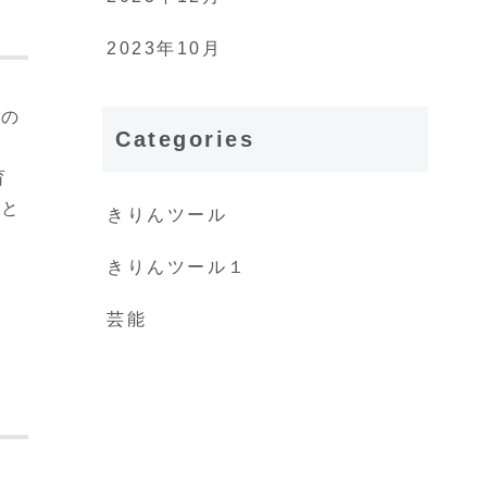
2023年10月
この
Categories
な
育
こと
きりんツール
きりんツール１
芸能