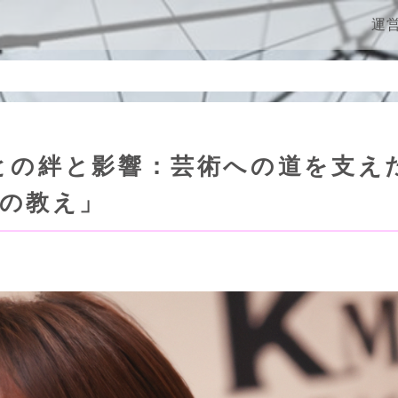
ン
運
との絆と影響：芸術への道を支え
の教え」