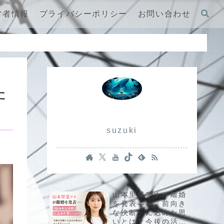
営者情報
プライバシーポリシー
お問い合わせ
た
suzuki
山本里菜アナが離婚
を発表――「前向き
な決断」に込めた思
いとは？今後の活動