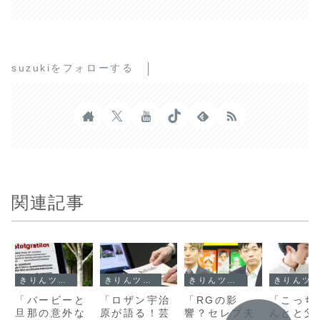
suzukiをフォローする
関連記事
きりんツール１
きりんツール１
きりんツール１
きりんツール１
「バービーと
「ロザン宇治
「RGの影
「こっち
旦那の意外な
原が語る！芸
響？セレブ夫
んとと父