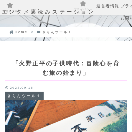
運営者情報
プラ
プライバシー
エンタメ裏読みステーション
運営者情報
ポリシー
お問
Home
きりんツール１
「火野正平の子供時代：冒険心を育
む旅の始まり」
2024.09.18
きりんツール１