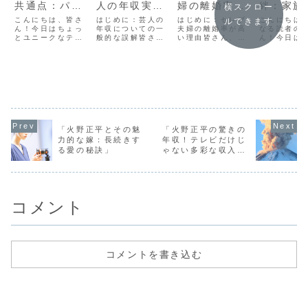
共通点：パー
人の年収実態
婦の離婚率が
絆：家族
横スクロー
トナーシップ
とは？」
高い理由を探
のリーダ
こんにちは、皆さ
はじめに：芸人の
はじめに：セレブ
こんにちは
ルできます
を学ぶ5つの
ん！今日はちょっ
年収についての一
る！」
夫婦の離婚率が高
ップと愛
なる読者の
とユニークなテー
般的な誤解皆さ
い理由皆さん、こ
ん！今日は
レッスン」
求」
マでお話ししたい
ん、こんにちは！
んにちは！今日は
の中でのリ
と思います。「バ
今日はちょっとし
ちょっと気になる
シップと愛
ービーと旦那の意
たお話をさせてい
話題についてお話
を当てた、
外な共通点：パー
ただきますね。テ
ししようと思いま
る話をお届
トナーシップを学
レビで見る芸人さ
す。それは、なぜ
す。特に、
ぶ5つのレッス
んたち、華やかで
セレブ夫婦の離婚
子どもの間
ン」です。一見す
楽しそうに見えま
率が高いのかとい
ついて深掘
ると全く関連がな
すが、彼らの年収
うことです。テレ
いきたいと
いように思えるか
は一体どれくらい
ビや雑誌で見る華
す。このブ
もしれませんが、
なのでしょうか？
やかなセレブたち
通じて、家
「火野正平とその魅
「火野正平の驚きの
実は深いつながり
多くの方が「テレ
ですが、彼らの結
切さと、そ
力的な嫁：長続きす
年収！テレビだけじ
があるんですよ。
ビに出ているから
婚生活はなぜか
える愛とリ
る愛の秘訣」
ゃない多彩な収入源
1...
に...
短...
シ...
とは？」
コメント
コメントを書き込む