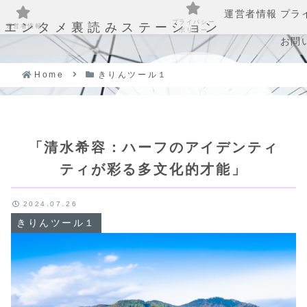
運営者情報
プラ
プライバシー
エンタメ裏読みステーション
運営者情報
ポリシー
お問
Home
きりんツール１
「清水希容：ハーフのアイデンティ
ティが彩る多文化的才能」
2024.07.26
きりんツール１