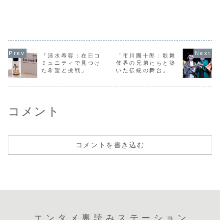
スの秘訣」
優、田村真子さん
は、日本の政治界
お話ししたいと思
の森七菜さ
の恋愛観について
で注目されている
います。彼の業績
する興味深
深掘りしていきた
小泉進次郎さん
は今もなお、私た
をお届けし
いと思います。田
と、彼の妻である
ちの生活に大きな
最近、ネッ
村さんはこれまで
クリスタル・タカ
影響を与えていま
「森七菜が
数々のドラマや映
ノさんの魅力的な
す。特に、子供た
婚!?」とい
画で活躍してきま
結婚生活について
ちに彼の教訓を伝
飛び交って
したが、そのプラ
お話しします。小
えることは、未来
が、これは
イベートな恋愛に
泉さんは、環境大
の科学者を育てる
ことなので
「清水希容：在日コ
「市川團十郎：歌舞
ついてはあまり公
臣としても知ら
上で非常に重要で
か？まずは
ミュニティで見つけ
伎界の兄弟たちと築
にされていません
れ、そのカリスマ
す。それでは、
噂の出所と
た希望と挑戦」
いた伝統の舞台」
よ...
と政治...
北...
に...
コメント
コメントを書き込む
エンタメ裏読みステーション