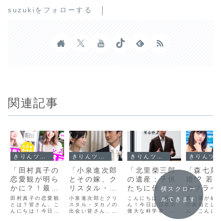
suzukiをフォローする
関連記事
きりんツール１
きりんツール１
きりんツール１
きりんツール１
「田村真子の
「小泉進次郎
「北里柴三郎
「森七菜
恋愛観が明ら
とその嫁、ク
の遺産：子供
婚!? 若
かに？！最新
リスタル・タ
たちに伝えた
のプライ
横スクロー
情報から探る
カノの魅力的
い日本の偉大
トとキャ
田村真子の恋愛観
小泉進次郎とクリ
こんにちは、皆さ
森七菜が結婚
ルできます
彼氏の存在と
とは？皆さん、こ
な結婚生活：
スタル・タカノの
な科学者の教
ん！今日は日本の
の未来を
の真相とは
んにちは！今日
出会い皆さん、こ
偉大な科学者、北
ん、こんに
その影響」
公私のバラン
訓」
る」
は、最近話題の女
んにちは！今日
里柴三郎について
今日は、若