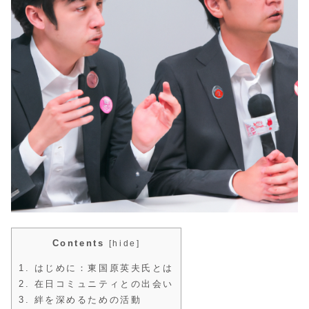
Contents
[
hide
]
1.
はじめに：東国原英夫氏とは
2.
在日コミュニティとの出会い
3.
絆を深めるための活動