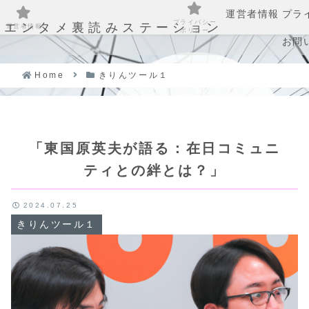
運営者情報
プラ
プライバシー
エンタメ裏読みステーション
運営者情報
ポリシー
お問
Home
きりんツール１
「東国原英夫が語る：在日コミュニ
ティとの絆とは？」
2024.07.25
きりんツール１