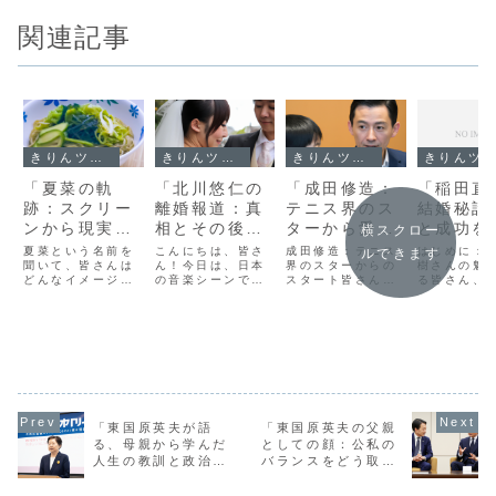
関連記事
きりんツール１
きりんツール１
きりんツール１
きりんツール１
「夏菜の軌
「北川悠仁の
「成田修造：
「稲田直
跡：スクリー
離婚報道：真
テニス界のス
結婚秘話
ンから現実
相とその後の
ターから愛情
と成功を
横スクロー
へ、彼女の本
彼の人生に迫
あふれる父親
パートナ
夏菜という名前を
こんにちは、皆さ
成田修造：テニス
はじめに：
ルできます
名と共に紐解
聞いて、皆さんは
る！」
ん！今日は、日本
への転身」
界のスターからの
ップの秘
樹さんの魅
どんなイメージを
の音楽シーンで長
スタート皆さん、
る皆さん、
くその魅力」
持ちますか？テレ
年活躍している北
こんにちは！今日
ちは！今日
ビドラマや映画で
川悠仁さんの最近
は、日本テニス界
くの人々に
活躍する彼女の姿
の話題について、
のレジェンドであ
る稲田直樹
は、多くの人々に
詳しくお話しして
り、現在は愛情あ
結婚秘話に
愛されています。
いきたいと思いま
ふれる父親として
お話ししま
しかし、彼女の魅
す。特に、彼の離
も知られる成田修
田さんは、
力はスクリーン上
婚報道が注目され
造さんについてお
リスマと実
だけに留まらない
ていますが、その
話しします。成田
くの成功を
のです。今日は、
真相と彼の人生に
さんは、若い頃か
きましたが
夏菜の軌跡をたど
どのような影響が
らその才能を発揮
私生活、特
「東国原英夫が語
「東国原英夫の父親
りながら、彼女の
あったのかを掘り
し、数多くの国内
トナーシッ
る、母親から学んだ
としての顔：公私の
本名と共にその
下げていきま
外の大会で活躍
いてはあま
人生の教訓と政治へ
バランスをどう取る
魅...
す。...
さ...
ら...
の影響」
か？」