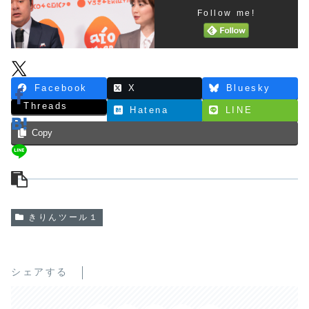
Follow me!
Facebook
X
Bluesky
Threads
Hatena
LINE
Copy
きりんツール１
シェアする