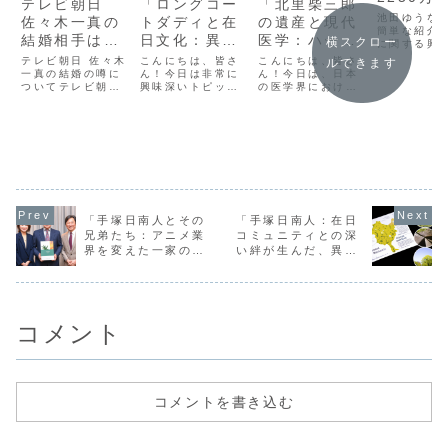
テレビ朝日
「ロングコー
「北里柴三郎
え！？多
池田ゆうな
佐々木一真の
トダディと在
の遺産と現代
活動と収
簡単な紹介
結婚相手は森
日文化：異文
医学：ハーフ
横スクロー
に関する興
を徹底解
千春！？泥酔
化交流の新た
の視点から見
事実池田ゆ
テレビ朝日 佐々木
こんにちは、皆さ
こんにちは、皆さ
ルできます
んは、1995
ゴロゴロ婚と
一真の結婚の噂に
な波」
ん！今日は非常に
た日本の医療
ん！今日は、日本
月15日生ま
ついてテレビ朝日
興味深いトピック
の医学界における
は！？
革新」
奈川県出身
の人気アナウンサ
についてお話しし
偉大な貢献者であ
ビアアイド
ー、佐々木一真さ
たいと思います。
る北里柴三郎の遺
レント、女
んの結婚の噂が最
それは「ロングコ
産と、それがどの
す。彼女は2
近話題になってい
ートダディ」と在
ように現代医学に
年にアイド
ます！彼のファン
日文化との関連で
影響を与えている
ープ
や視聴者の間で、
す。この話題につ
のかについてお話
「Reverse
彼のプライベート
いては、異文化交
しします。特に、
」のメンバ
な生活に対する関
流の新たな波とし
私たちハーフとし
てデビューし
心が高まっている
て注目されていま
ての視点から見た
ようです。今回は
すので、初心者の
日本の医療革新に
「手塚日南人とその
「手塚日南人：在日
そんな彼のプライ
方にも分かりやす
焦点を当てていき
兄弟たち：アニメ業
コミュニティとの深
ベートを調査し...
く解説していき
たいと思いま
界を変えた一家の物
い絆が生んだ、異文
た...
す。...
語」
化をつなぐアートの
力」
コメント
コメントを書き込む