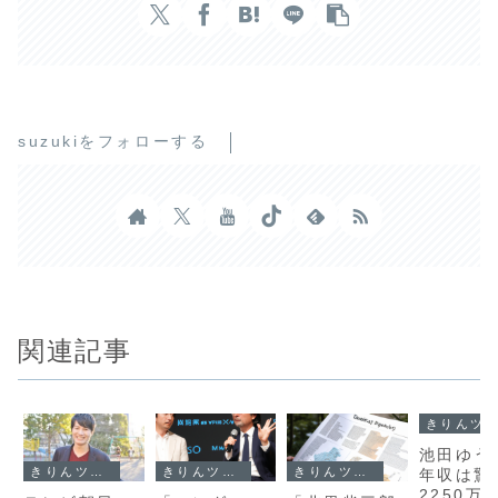
suzukiをフォローする
関連記事
きりんツール１
池田ゆう
きりんツール１
きりんツール１
きりんツール１
年収は驚
2250万