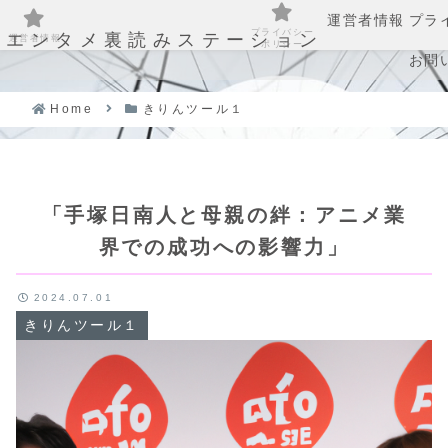
運営者情報
プラ
プライバシー
エンタメ裏読みステーション
運営者情報
ポリシー
お問
Home
きりんツール１
「手塚日南人と母親の絆：アニメ業
界での成功への影響力」
2024.07.01
きりんツール１