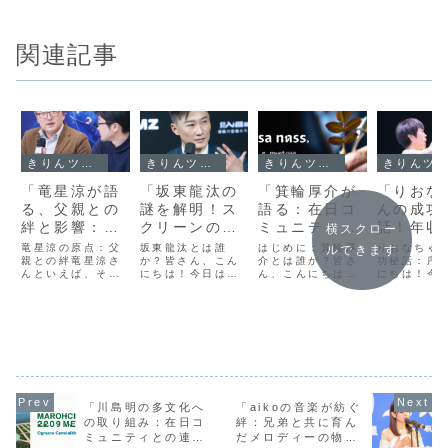
関連記事
きりんツール１
きりんツール１
きりんツール１
きりんツール１
「竜星涼が語
「坂東龍汰の
「箕輪厚介が
「りおな
る、父親との
謎を解明！ス
語る：在日コ
んの成功
絆と影響：芸
クリーンの裏
ミュニティと
話！年収
横スクロー
能界での成功
で隠された本
の交流がもた
ンと上が
竜星涼の原点：父
坂東龍汰とは誰
はじめに：箕輪厚
りおなちゃ
ルできます
への道のり」
親との絆竜星涼さ
名とは？」
か？皆さん、こん
らす新たな視
介とは誰か？皆さ
ャリアア
功秘話：序
んといえば、その
にちは！今日は、
ん、こんにちは！
にちは！今
点」
戦略」
端正なルックスと
映画やドラマで活
今日は特別なテー
年収を劇的
卓越した演技力で
躍する坂東龍汰さ
マについてお話し
プさせたり
多くのファンを魅
んについてお話し
します。それは、
ゃんのキャ
了していますが、
しましょう。坂東
箕輪厚介さんと在
ップ戦略に
彼の芸能界での成
龍汰さんは、その
日コミュニティと
お話ししま
功は、父覧との強
魅力的な演技とク
の交流についてで
女の経験か
い絆によって大き
ールなルックス
す。箕輪厚介さん
なたもきっ
く支えられていま
で、多くのファン
は、日本の著名な
なヒントを
す。竜星さんが子
を魅了していま
作家であり、文化
とができる
どもの頃から、父
す。しかし、彼の
評論家としても知
う。それで
「川島明の多文化へ
「aikoの音楽が紡ぐ
覧は彼の最大のサ
プライベートにつ
られています。彼
おなちゃん
の取り組み：在日コ
絆：兄弟と共に育ん
ポーターであ
いてはあまり知ら
の作品や発言
の秘密を一
ミュニティとの連携
だメロディーの物
り、...
れてい...
は、...
探...