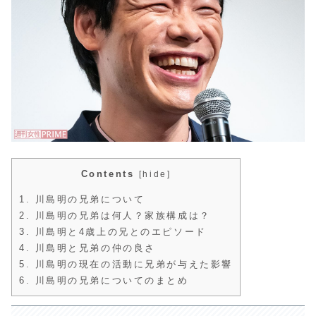
Contents
[
hide
]
1.
川島明の兄弟について
2.
川島明の兄弟は何人？家族構成は？
3.
川島明と4歳上の兄とのエピソード
4.
川島明と兄弟の仲の良さ
5.
川島明の現在の活動に兄弟が与えた影響
6.
川島明の兄弟についてのまとめ