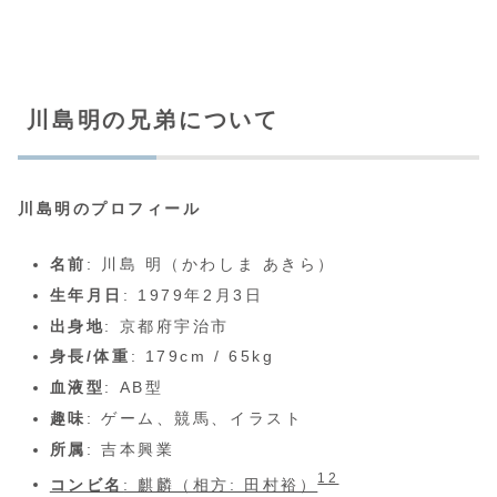
川島明の兄弟について
川島明のプロフィール
名前
: 川島 明（かわしま あきら）
生年月日
: 1979年2月3日
出身地
: 京都府宇治市
身長/体重
: 179cm / 65kg
血液型
: AB型
趣味
: ゲーム、競馬、イラスト
所属
: 吉本興業
1
2
コンビ名
: 麒麟（相方: 田村裕）