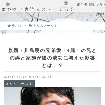
運営者情報
プラ
プライバシー
エンタメ裏読みステーション
運営者情報
ポリシー
お問
Home
きりんツール１
麒麟・川島明の兄弟愛！4歳上の兄と
の絆と家族が彼の成功に与えた影響
とは！？
2024.09.05
2024.09.09
きりんツール１