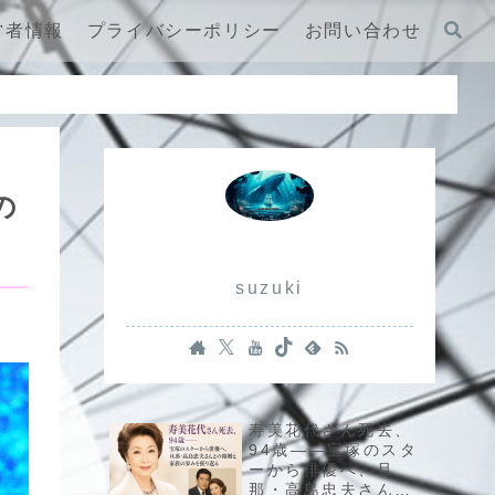
営者情報
プライバシーポリシー
お問い合わせ
の
suzuki
寿美花代さん死去、
94歳――宝塚のスタ
ーから俳優へ、旦
那・高島忠夫さんと