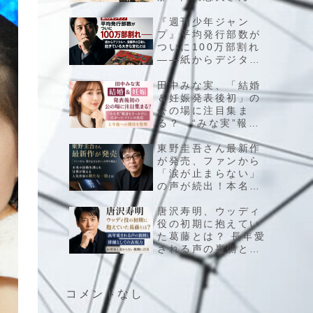
の結婚と家族の歩み
を振り返る
『週刊少年ジャン
プ』平均発行部数が
ついに100万部割れ
――紙からデジタル
へ、漫画界の王者に
起きている大きな変
田中みな実、「結婚
化とは
＆妊娠発表後初」の
公の場に注目集ま
る？ “みな実”報道
をきっかけに広がっ
たファンの反応と今
東野圭吾さん最新作
後への期待を整理
が発売、ファンから
「涙が止まらない」
の声が続出！本名や
結婚生活にも注目が
集まる人気作家の新
唐沢寿明、ウッディ
たな一冊とは
役の初期に抱えてい
た葛藤とは？ 長年愛
される声の裏側と俳
優としての表現力、
結婚後も変わらない
挑戦に注目
コメントなし