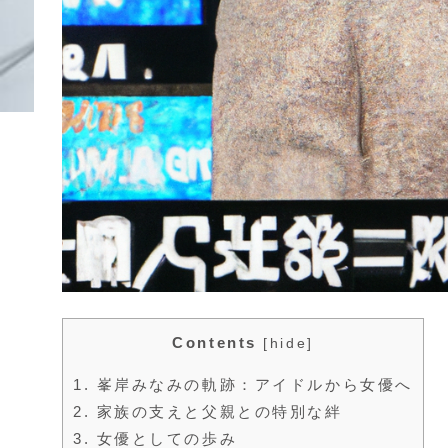
Contents
[
hide
]
1.
峯岸みなみの軌跡：アイドルから女優へ
2.
家族の支えと父親との特別な絆
3.
女優としての歩み