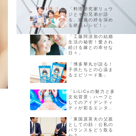
「料理研究家リュウ
ジとその兄弟が語
る、家族の絆を深め
る絶品レシピ！」
「工藤阿須加の結婚
生活の秘密！愛され
続ける嫁との幸せな
日々」
「博多華丸が語る！
子供たちとの心温ま
るエピソード集」
「LiLiCoの魅力と多
文化背景：ハーフと
してのアイデンティ
ティが彩るエンター
テイメント界」
「東国原英夫の父親
としての顔：公私の
バランスをどう取る
か？」