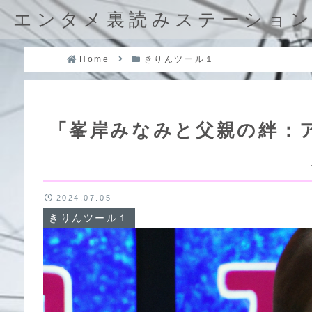
エンタメ裏読みステーショ
Home
きりんツール１
「峯岸みなみと父親の絆：
2024.07.05
きりんツール１