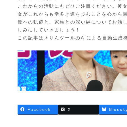
これからの活動にもぜひご注目ください。彼
女がこれからも幸多き道を歩むことを心から願
優への軌跡と、家族との深い絆についてお話
しみにしていきましょう！
この記事は
きりんツール
のAIによる自動生成
Facebook
X
Bluesk