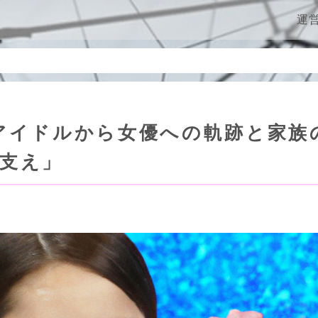
ン
運
アイドルから女優への軌跡と家族
支え」