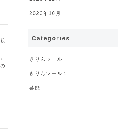
2023年10月
Categories
父親
、
た。
きりんツール
心の
きりんツール１
芸能