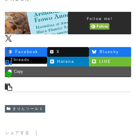
Follow me!
Facebook
X
Bluesky
Threads
Hatena
LINE
Copy
きりんツール１
シェアする