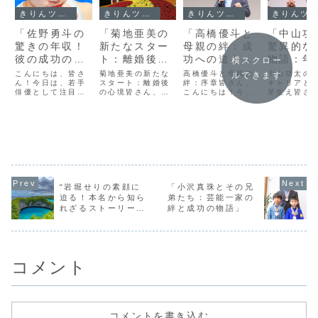
きりんツール１
きりんツール１
きりんツール１
きりんツール１
「佐野勇斗の
「菊地亜美の
「高橋優斗と
「中山功
驚きの年収！
新たなスター
母親の絆：成
驚異的な
彼の成功の秘
ト：離婚後の
功への道を支
物語：年
横スクロー
密とは？」
心境と未来へ
えた家族の
示す才能
こんにちは、皆さ
菊地亜美の新たな
高橋優斗と母親の
中山功太の
ルできます
ん！今日は、若手
の展望」
スタート：離婚後
力」
絆：序章皆さん、
力の証」
キャリアと
俳優として注目を
の心境皆さん、こ
こんにちは！今日
芽生え皆さ
集める佐野勇斗さ
んにちは。今日
は特別な物語をお
んにちは！
んの驚きの年収
は、タレントの菊
届けします。それ
中山功太さ
と、彼がどのよう
地亜美さんが新た
は、若き才能、高
異的な成功
にしてその成功を
なスタートを切る
橋優斗さんと彼の
ついてお話
手に入れたのかに
というニュースに
母親との深い絆に
す。中山さ
ついてお話ししま
ついてお話ししま
ついてです。高橋
のようにし
す。スマートフォ
す。菊地さんは、
さんは、数々の困
才能を見出
ンでの読みやすさ
公私ともに多くの
難を乗り越えて成
き上げてい
を考慮して、内容
変化を経験され、
功を収めた人物で
か、その過
を分かりやすくお
特に最近では離婚
すが、その背景に
くの人にと
“岩堀せりの素顔に
「小沢真珠とその兄
伝えしますので、
という大きな節目
は、彼を支え続け
きな刺激と
迫る！本名から知ら
弟たち：芸能一家の
どうぞ最後までご
を迎えました。こ
た家族の存在が
しょう。中
れざるストーリーま
絆と成功の物語」
覧...
の...
あ...
太...
で”
コメント
コメントを書き込む