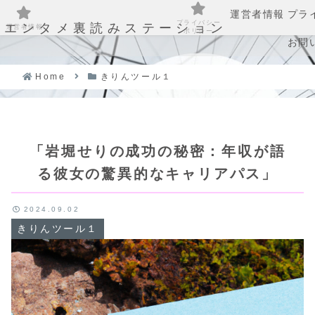
運営者情報
プラ
プライバシー
エンタメ裏読みステーション
運営者情報
ポリシー
お問
Home
きりんツール１
「岩堀せりの成功の秘密：年収が語
る彼女の驚異的なキャリアパス」
2024.09.02
きりんツール１