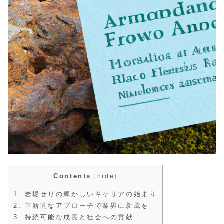
Contents
[
hide
]
1.
岩堀せりの輝かしいキャリアの始まり
2.
革新的なアプローチで業界に新風を
3.
持続可能な成長と社会への貢献