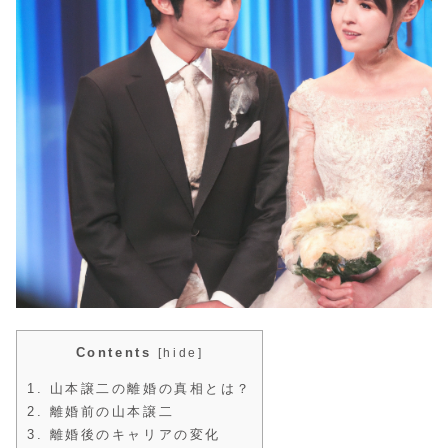
Contents
[
hide
]
1.
山本譲二の離婚の真相とは？
2.
離婚前の山本譲二
3.
離婚後のキャリアの変化