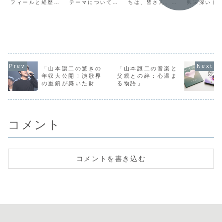
フィールと経歴伊
テーマについてお
ちは、皆さん。今
興味深いト
サーの秘密に
語」
藤利尋さんは
話ししたいと思い
日は特別な物語を
についてお
迫る!
1972年7月22日
ます。それは、
お届けします。そ
たいと思い
生まれ、兵庫県神
「子供との時間を
れは、久保田紗友
それは、エ
戸市出身のフジテ
大切にするための
さんとその母親と
テイメント
レビアナウンサー
秘訣」です。忙し
の深い絆に焦点を
よくある「
です。慶應義塾大
い日々の中で、家
当てた物語です。
ジ名と本名
学法学部政治学科
族と過ごす時間は
スポットライトの
い」につい
を卒業し、1995
とても貴重ですよ
下で育まれたこの
す。特に、
年にフジテレビに
ね。特に、お子さ
家族の物語は、多
若手女優、
入社しました。現
んがいるご家庭で
くの人々に感動を
実さんの名
「山本譲二の驚きの
「山本譲二の音楽と
在はフジテレビの
は、その時間をい
与えています。紗
名なのか、
年収大公開！演歌界
父親との絆：心温ま
編成制作局アナ...
かに有意群にする
友さんがどのよ
もステージ
の重鎮が築いた財産
る物語」
か...
う...
かに...
とは？」
コメント
コメントを書き込む