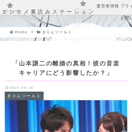
運営者情報
プラ
プライバシー
エンタメ裏読みステーション
運営者情報
ポリシー
お問
Home
きりんツール１
「山本譲二の離婚の真相！彼の音楽
キャリアにどう影響したか？」
2024.09.19
きりんツール１