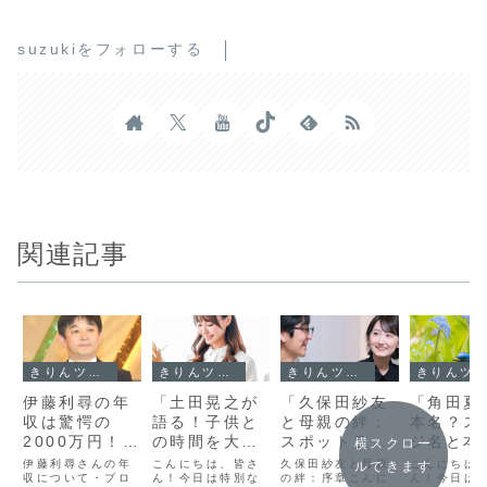
suzukiをフォローする
関連記事
きりんツール１
きりんツール１
きりんツール１
きりんツール１
伊藤利尋の年
「土田晃之が
「久保田紗友
「角田夏
収は驚愕の
語る！子供と
と母親の絆：
本名？ス
2000万円！フ
の時間を大切
スポットライ
ジ名と本
横スクロー
ジテレビのエ
にするための
トの下で育ま
違いを探
伊藤利尋さんの年
こんにちは、皆さ
久保田紗友と母親
こんにちは
ルできます
ースアナウン
収について・プロ
5つの秘訣」
ん！今日は特別な
れた家族の物
の絆：序章こんに
る！」
ん！今日は