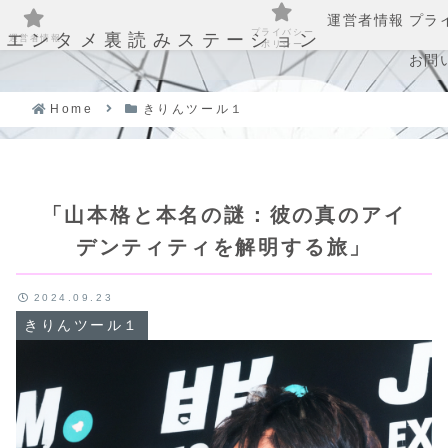
運営者情報
プラ
プライバシー
エンタメ裏読みステーション
運営者情報
ポリシー
お問
Home
きりんツール１
「山本格と本名の謎：彼の真のアイ
デンティティを解明する旅」
2024.09.23
きりんツール１