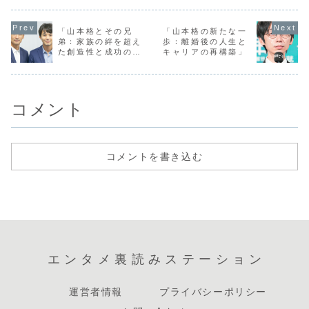
は、日本の有名な
うにして出会い、
す。おばたのお兄
ーフで、そ
女優であり、彼女
どのようにしてお
さんは、本名を小
ークな背景
の旦那さんは、ビ
互いを支え合って
幡育宏といい、日
のキャリア
ジネス界で成功を
いるのか、その愛
本のお笑いタレン
ように影響
「山本格とその兄
「山本格の新たな一
収めている実業家
とサポートの物語
トとして知られて
ているのか
弟：家族の絆を超え
歩：離婚後の人生と
です。二人の出会
をご紹介します。
います。彼は、特
深いポイン
た創造性と成功の物
キャリアの再構築」
いは...
出...
に...
く...
語」
コメント
コメントを書き込む
エンタメ裏読みステーション
運営者情報
プライバシーポリシー