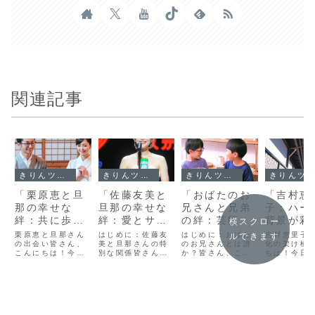
関連記事
きりんツール１
きりんツール１
きりんツール１
きりんツール１
「栗原恵と旦
「佐藤友美と
「おばたのお
「吉村恵
那の幸せな
旦那の幸せな
兄さんと兄弟
子：ハー
絆：共に歩む
絆：愛とサポ
の絆：芸能界
背景が彩
横スクロー
愛の物語」
ートの物語」
で光る家族の
文化的才
栗原恵と旦那さん
はじめに：佐藤友
はじめに：おばた
吉村恵里子
ルできます
の出会い皆さん、
美と旦那さんの特
物語」
のお兄さんとは誰
輝き」
化の架け橋
こんにちは！今日
別な関係皆さん、
か？皆さん、こん
ちは！今日
は、栗原恵さんと
こんにちは！今日
にちは！今日は特
文化的背景
その旦那さんの素
は、佐藤友美さん
別な話題をお届け
才能あふれ
敵な出会いから始
とその旦那さんの
します。それは、
物、吉村恵
まる愛の物語につ
素晴らしい絆につ
おばたのお兄さん
んについて
いてお話ししま
いてお話ししま
とその家族に焦点
します。彼
す。栗原恵さん
す。二人はどのよ
を当てた内容で
本とアメリ