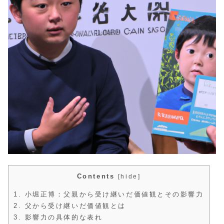
Contents
[
hide
]
1.
小堀正博：父親から受け継いだ価値観とその影響力
2.
父から受け継いだ価値観とは
3.
影響力の具体的な表れ