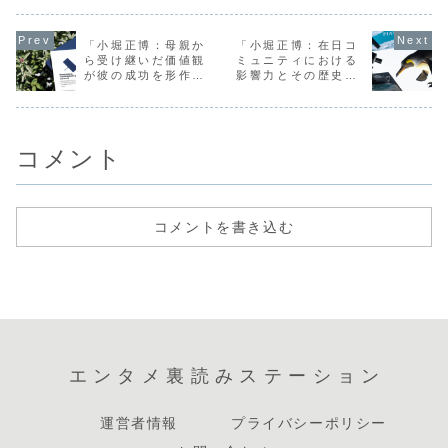
若い世代を中心に
ます。特に、離婚
れた秘密に迫る内
るのでしょ
絶大な人気を誇る
という大きな人生
容です。小松菜奈
それは、そ
アイドルグループ
の節目を経験した
さんは、その美し
体な演技力
「Kis-My-Ft2」
ことで、私がどの
いルックスと卓越
なく、彼女
「小堀正博：母親か
「小堀正博：在日コ
のメンバーです。
ように自己成長
した演技力で知ら
や背景にも
ら受け継いだ価値観
ミュニティにおける
彼の魅力...
し、ビジネススキ
れ、多くのファ
す。小松菜奈
が彼の成功を形作
影響力とその歴史的
ル...
ン...
る」
背景」
コメント
コメントを書き込む
エンタメ裏読みステーション
運営者情報
プライバシーポリシー