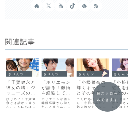
関連記事
きりんツール１
きりんツール１
きりんツール１
きりんツール１
「千賀健永と
「ホリエモン
「小松菜奈の
「小松菜
彼女の噂：ジ
が語る！離婚
輝くキャリア
魅力を解
ャニーズの人
を経験して学
とその年収の
彼女の本
横スクロー
気アイドルの
んだビジネス
秘密！芸能界
ら知られ
はじめに：千賀健
ホリエモンが語る
こんにちは、皆さ
小松菜奈の
ルできます
恋愛事情を徹
永とは誰か？皆さ
と人生の教
離婚経験から学ん
の金銭的リア
ん！今日は非常に
エピソー
は？皆さん
ん、こんにちは！
だこと皆さん、こ
魅力的なトピック
にちは！今
底解剖！」
訓」
ルを解明」
で」
今日はジャニーズ
んにちは！今日は
についてお話しし
本の映画や
事務所に所属する
ちょっとプライベ
ます。それは、日
ション界で
人気アイドル、千
ートな話から学べ
本の若手女優、小
若手女優、
賀健永さんについ
るビジネスと人生
松菜奈さんの輝か
奈さんにつ
てお話ししましょ
の教訓についてお
しいキャリアと、
話しします
う。千賀さんは、
話ししたいと思い
彼女の年収に隠さ
の魅力はど