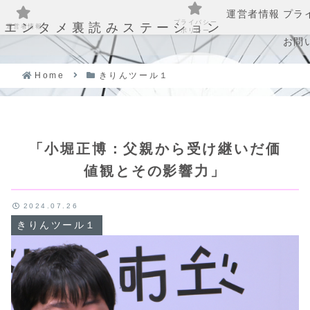
運営者情報
プラ
プライバシー
エンタメ裏読みステーション
運営者情報
ポリシー
お問
Home
きりんツール１
「小堀正博：父親から受け継いだ価
値観とその影響力」
2024.07.26
きりんツール１