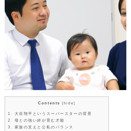
Contents
[
hide
]
1.
大谷翔平というスーパースターの背景
2.
母との強い絆が育む才能
3.
家族の支えと公私のバランス