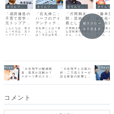
きりんツール１
きりんツール１
きりんツール１
きりんツール１
「成田修造の
「石丸伸二：
「片岡鶴太
「藤本美
子育て哲学：
ハーフのアイ
郎：芸術と父
多文化へ
元トップアス
デンティティ
親としての役
献：在日
横スクロー
リートが語
が彩る多文化
割の間で見つ
ュニティ
こんにちは、皆さ
石丸伸二とは？皆
片岡鶴太郎：多才
藤本美貴の
ルできます
る、子供たち
ん！今日は、元ト
社会への貢
さん、こんにち
けたバラン
な芸術家の肖像皆
絆」
多文化への
ップアスリートで
は！今日は非常に
さん、こんにち
皆さん、こ
に伝えたい勝
献」
ス」
あり、現在も多く
ユニークな経歴を
は！今日は、日本
は！今日は
利の価値」
の人々に影響を与
持つ石丸伸二さん
のエンターテイメ
のエンター
え続ける成田修造
についてお話しし
ント業界で長年に
ント業界で
さんの子育て哲学
ます。石丸さんは
わたり活躍してい
る藤本美貴
についてお話しし
日本とアメリカの
る片岡鶴太郎さん
多文化への
ます。特に、彼が
ハーフで、その多
にスポットを当て
ついてお話
子供たちに伝えた
文化的背景が彼の
てみたいと思いま
す。藤本美
いと考える「勝利
人生とキャリアに
す。彼は俳優、お
は、元モー
の価値」に焦点を
どのように影響を
笑いタレント、そ
娘。のメン
当てていきたいと
与えているのか、
して画家としても
して知られ
「大谷翔平の離婚報
「大谷翔平と父親の
思います。スポー
興味深いポイント
知られています
後も歌手、
道：真実か誤解か？
絆：二刀流スターが
ツの世界での成
がたくさんありま
が、その多面的な
タレントと
スポーツ界のスター
語る家族の影響と成
功...
す...
才能...
幅...
の個人生活に迫
功への道」
る！」
コメント