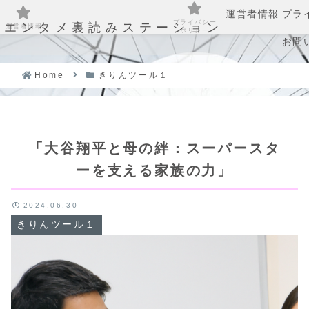
運営者情報
プラ
プライバシー
エンタメ裏読みステーション
運営者情報
ポリシー
お問
Home
きりんツール１
「大谷翔平と母の絆：スーパースタ
ーを支える家族の力」
2024.06.30
きりんツール１