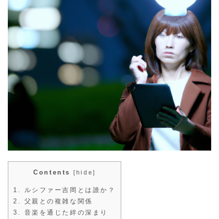
Contents
[
hide
]
1.
ルシファー吉岡とは誰か？
2.
父親との複雑な関係
3.
音楽を通じた絆の深まり