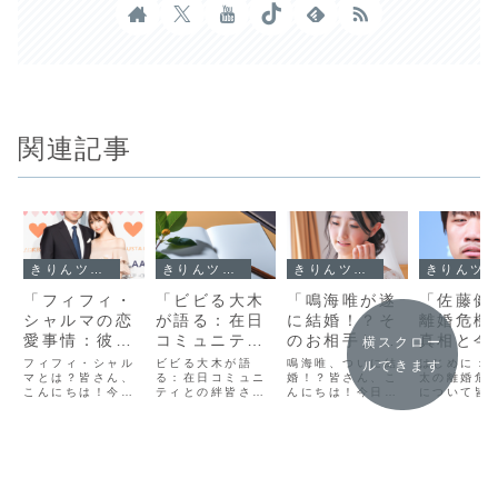
関連記事
きりんツール１
きりんツール１
きりんツール１
きりんツール１
「フィフィ・
「ビビる大木
「鳴海唯が遂
「佐藤健
シャルマの恋
が語る：在日
に結婚！？そ
離婚危機
愛事情：彼氏
コミュニティ
のお相手とは
真相と今
横スクロー
との甘いエピ
との深い絆と
一体誰？驚き
展望を徹
フィフィ・シャル
ビビる大木が語
鳴海唯、ついに結
はじめに：
ルできます
ソードが明ら
マとは？皆さん、
その影響」
る：在日コミュニ
の真実を大公
婚！？皆さん、こ
析」
太の離婚危
こんにちは！今日
ティとの絆皆さ
んにちは！今日
について皆
かに！」
開！」
は、最近話題のイ
ん、こんにちは！
は、エンターテイ
こんにちは
ンフルエンサー、
今日は特別な話を
メント界から驚き
はちょっと
フィフィ・シャル
一緒に深掘りして
のニュースが飛び
シップ話か
マについてお話し
いきたいと思いま
込んできました。
ますが、最
します。フィフ
す。それは、在日
なんと、人気女優
藤健太さん
ィ・シャルマは、
コミュニティとの
の鳴海唯さんが結
危機の噂が
ソーシャルメディ
絆についてです。
婚されたとの情報
っています