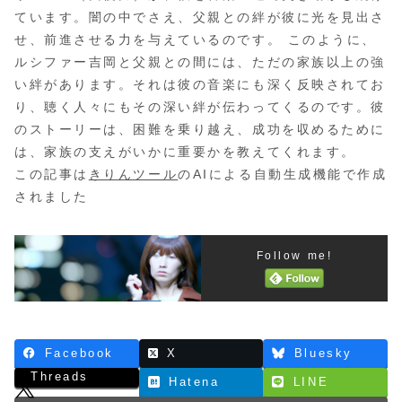
ています。闇の中でさえ、父親との絆が彼に光を見出さ
せ、前進させる力を与えているのです。 このように、
ルシファー吉岡と父親との間には、ただの家族以上の強
い絆があります。それは彼の音楽にも深く反映されてお
り、聴く人々にもその深い絆が伝わってくるのです。彼
のストーリーは、困難を乗り越え、成功を収めるために
は、家族の支えがいかに重要かを教えてくれます。
この記事は
きりんツール
のAIによる自動生成機能で作成
されました
Follow me!
Facebook
X
Bluesky
Threads
Hatena
LINE