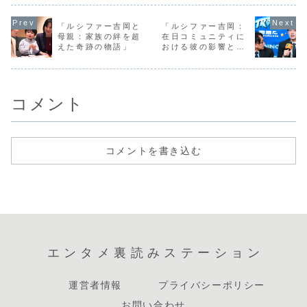
アで急速にその名
私、ビビる大木が
が入ってきまし
の話題につ
を広めた、魅力的
これまでの経験を
た！鳴海さんとい
真相を一緒
な若手アーティス
通じて感じたこ
えば、その美しい
ながら、今
「ルシファー吉岡と
「ルシファー吉岡：
トです。彼女の特
と、学んだことを
ルックスと実力派
望について
母親：家族の絆を超
在日コミュニティに
徴は、その自然体
お話しします。在
演技で多くのファ
てみましょ
えた奇跡の物語」
おける彼の影響と
で...
日コミ...
ンを...
佐...
は？」
コメント
コメントを書き込む
エンタメ裏読みステーション
運営者情報
プライバシーポリシー
お問い合わせ