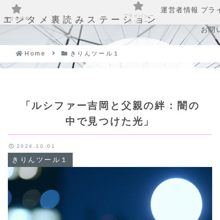
運営者情報
プラ
プライバシー
エンタメ裏読みステーション
運営者情報
ポリシー
お問
Home
きりんツール１
「ルシファー吉岡と父親の絆：闇の
中で見つけた光」
2024.10.01
きりんツール１