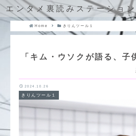
エンタメ裏読みステーショ
Home
きりんツール１
「キム・ウソクが語る、子
2024.10.26
きりんツール１