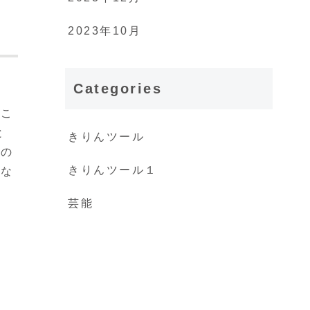
2023年10月
Categories
な
だこ
と
きりんツール
めの
きりんツール１
にな
芸能