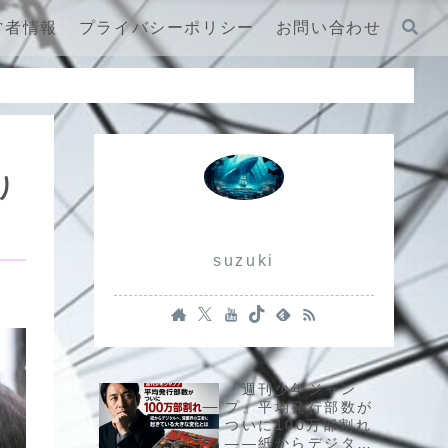
営者情報
プライバシーポリシー
お問い合わせ
り
suzuki
『週刊少年ジャン
プ』平均発行部数が
ついに100万部割れ
――紙からデジタル