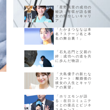
「星野真里の成功の
秘訣：年収が語る彼
女の輝かしいキャリ
ア」
「たかまつななは本
名？ステージ名と本
名の舞台裏！」
「石丸志門と父親の
絆：成功への道を共
に歩んだ物語」
「大島優子の新たな
スタート：離婚後の
彼女の人生とキャリ
アの展望」
「ホリエモンが語
る：在日コミュニテ
ィとの接点とビジネ
スチャンス」