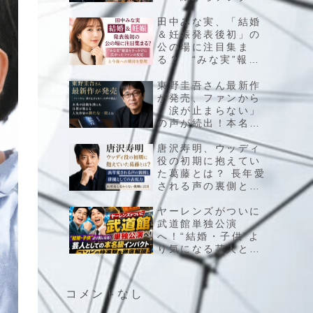
へ、漫画界の王者に
起きている大きな変
田中みな実、「結婚
化とは
＆妊娠発表後初」の
公の場に注目集ま
る？ “みな実”報道
をきっかけに広がっ
たファンの反応と今
東野圭吾さん最新作
後への期待を整理
が発売、ファンから
「涙が止まらない」
の声が続出！本名や
結婚生活にも注目が
集まる人気作家の新
唐沢寿明、ウッディ
たな一冊とは
役の初期に抱えてい
た葛藤とは？ 長年愛
される声の裏側と俳
優としての表現力、
結婚後も変わらない
ヤーレンズがついに
挑戦に注目
武道館単独公演
へ！“結婚・子供”よ
り気になる芸人とし
ての本名級インパク
ト、コンビの快進撃
を徹底解説
コメントなし