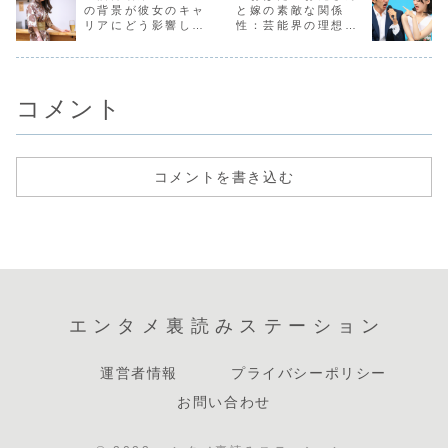
スで多くのファン
を思い出させてく
新たな絆を深める
じても感じ
の背景が彼女のキャ
と嫁の素敵な関係
を魅了してきまし
れます。王林は、
きっかけを提供
す。彼の母
リアにどう影響して
性：芸能界の理想的
た...
普...
し...
日...
いるか」
な夫婦像を探る」
コメント
コメントを書き込む
エンタメ裏読みステーション
運営者情報
プライバシーポリシー
お問い合わせ