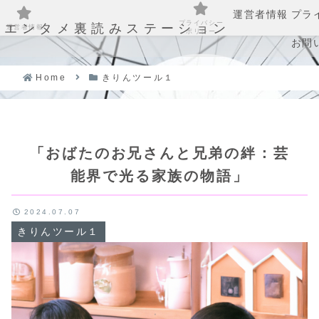
運営者情報
プラ
プライバシー
エンタメ裏読みステーション
運営者情報
ポリシー
お問
Home
きりんツール１
「おばたのお兄さんと兄弟の絆：芸
能界で光る家族の物語」
2024.07.07
きりんツール１