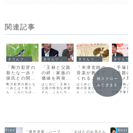
関連記事
きりんツール１
きりんツール１
きりんツール１
きりんツール１
「剛力彩芽の
「王林と父親
「米津玄師の
「手塚日
新たな一歩！
の絆：家族の
音楽が教えて
と母親の
彼氏との関係
価値を再発見
くれること：
アニメ業
横スクロー
が明らかにな
する物語」
父親との絆を
の成功へ
剛力彩芽の新たな
はじめに：王林と
はじめに：米津玄
手塚日南人
ルできます
った最新情
一歩とは？皆さ
父親の特別な絆皆
深めるメロデ
師の音楽とは皆さ
響力」
キャリアと
ん、こんにちは！
さん、こんにち
ん、こんにちは！
影響手塚日
報！」
ィ」
今日は、女優であ
は！今日は、家族
今日は日本の音楽
アニメ業界
り歌手としても活
の絆の大切さを再
シーンで非常に注
される若手
躍する剛力彩芽さ
発見する心温まる
目されているアー
イターの一
んの最新情報につ
物語、「王林と父
ティスト、米津玄
て、彼の成
いてお話ししたい
親の絆」について
師についてお話し
くの要因に
と思います。剛力
お話しします。こ
します。彼の音楽
支えられて
さんといえば、そ
の物語は、日常の
は多くの人々に感
が、特に母
のキュートなルッ
忙しさに追われが
動を与え、特に父
在が大きな
クスと元気いっぱ
ちな私たちに、家
親と子どもの関係
与えている
いのパフォーマン
族との時間の価値
において、共感や
は、彼の作
「酒井若菜：ハーフ
「おばたのお兄さん