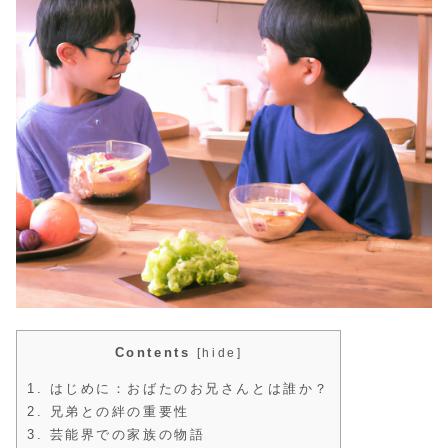
Contents
[
hide
]
1.
はじめに：おばたのお兄さんとは誰か？
2.
兄弟との絆の重要性
3.
芸能界での家族の物語