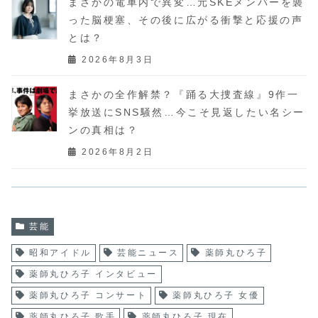
まさかの電車内で異変…元SKEメンバーを襲
った脳梗塞、その後に広がる衝撃と応援の声
とは？
2026年8月3日
まさかの全作解禁？『踊る大捜査線』9作一
挙放送にSNS騒然…今こそ見返したい名シー
ンの真相は？
2026年8月2日
芸能
昭和アイドル
芸能ニュース
薬師丸ひろ子
薬師丸ひろ子 インタビュー
薬師丸ひろ子 コンサート
薬師丸ひろ子 女優
薬師丸ひろ子 歌手
薬師丸ひろ子 現在