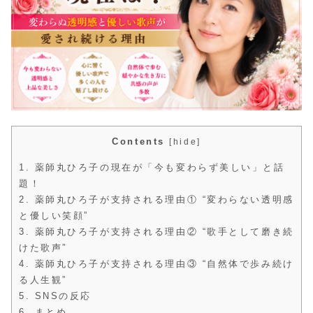
Contents
[
hide
]
1.
薬師丸ひろ子の現在が「今も変わらず美しい」と話
題！
2.
薬師丸ひろ子が支持される理由① “変わらない透明感
と優しい笑顔”
3.
薬師丸ひろ子が支持される理由② “歌手として磨き続
けた歌声”
4.
薬師丸ひろ子が支持される理由③ “自然体で歩み続け
る人生観”
5.
SNSの反応
6.
まとめ