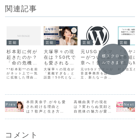
関連記事
芸能
芸能
芸能
芸能
杉本彩に何が
大塚寧々の現
元USGドラマ
『ミヤネ
横スクロー
起きたのか？
在は？50代で
ーがついに新
後番組に
「命の危機す
も愛される
章へ！音楽事
信五らM
ルできます
ら感じた」闘
「しなやかな
務所設立で広
道でネッ
**杉本彩**の名前
大塚寧々の現在が
元USGドラマーが
村上信五が
病告白にSNS
がネット上で一気
大人の魅力」
「素敵すぎる」と
がる“裏方では
音楽事務所を設
然！“昼
へ
に拡散した理由
話題！50代となっ
立、新たな一歩に
騒然…まさか
の理由とは？
終わらない”熱
顔”交代
は、あまりにも重
た現在も、自然体
注目集まる元USG
の真相は？
い未来にファ
報番組は
いひと言でした。
の美しさとしなや
ドラマーが、音楽
**「命の危機すら
かな魅力で支持さ
事務所を設立した
ンも期待
変わる？
感じた」**――こ
れ続けている大塚
というニュースが
のフレーズに、
寧々さん。ドラマ
話題になっていま
SNSでは「そこま
本田美奈子.が今も愛
やテレビ番組で姿
高橋由美子の現在
す。バンドのステ
で深刻だった
を見るたびに、
ージでリズムを支
され続ける理由と
は？変わらぬ笑顔と
の？」「あの杉本
「今も変わらず綺
えてきた存在が、
は？歌声と生き方が
自然体の魅力が愛さ
彩が弱音を…」と
麗」「柔らかな雰
今度はアーティス
多くの人の心に残る
れ続ける理由
驚きの声が相次い
囲気が素敵」「年
トや音楽シーンそ
理由
でいます。これま
齢を重ねてさらに
のものを支える側
での杉本彩とい...
魅力的になっ
へ。単なる独立...
た」...
コメント