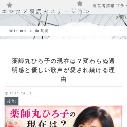
運営者情報
プラ
プライバシー
エンタメ裏読みステーション
運営者情報
ポリシー
お問
Home
芸能
薬師丸ひろ子の現在は？変わらぬ透
明感と優しい歌声が愛され続ける理
由
2026.06.17
芸能