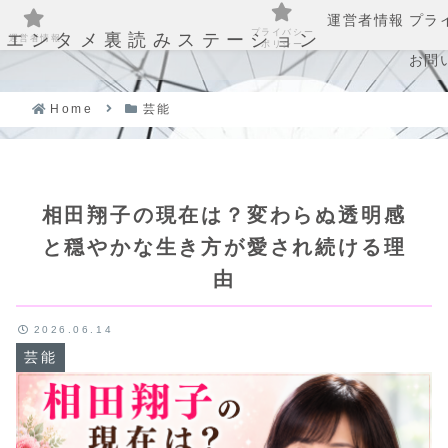
運営者情報
プラ
プライバシー
エンタメ裏読みステーション
運営者情報
ポリシー
お問
Home
芸能
相田翔子の現在は？変わらぬ透明感
と穏やかな生き方が愛され続ける理
由
2026.06.14
芸能