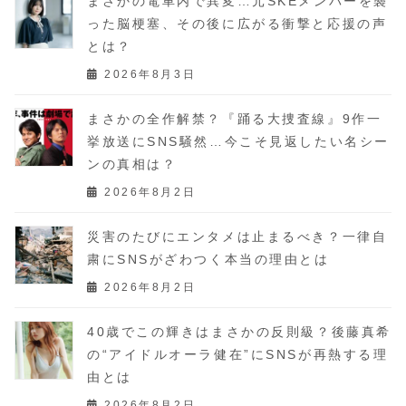
まさかの電車内で異変…元SKEメンバーを襲
った脳梗塞、その後に広がる衝撃と応援の声
とは？
2026年8月3日
まさかの全作解禁？『踊る大捜査線』9作一
挙放送にSNS騒然…今こそ見返したい名シー
ンの真相は？
2026年8月2日
災害のたびにエンタメは止まるべき？一律自
粛にSNSがざわつく本当の理由とは
2026年8月2日
40歳でこの輝きはまさかの反則級？後藤真希
の“アイドルオーラ健在”にSNSが再熱する理
由とは
2026年8月2日