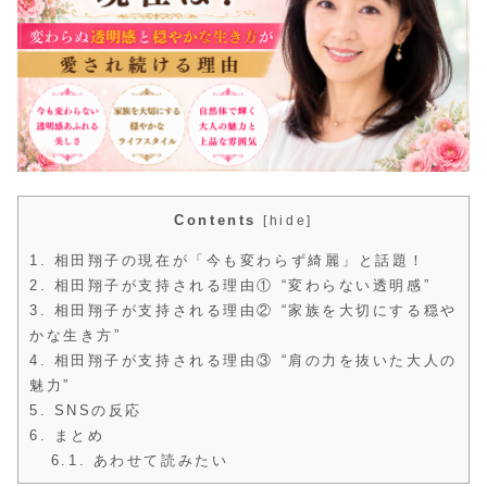
Contents
[
hide
]
1.
相田翔子の現在が「今も変わらず綺麗」と話題！
2.
相田翔子が支持される理由① “変わらない透明感”
3.
相田翔子が支持される理由② “家族を大切にする穏や
かな生き方”
4.
相田翔子が支持される理由③ “肩の力を抜いた大人の
魅力”
5.
SNSの反応
6.
まとめ
6.1.
あわせて読みたい