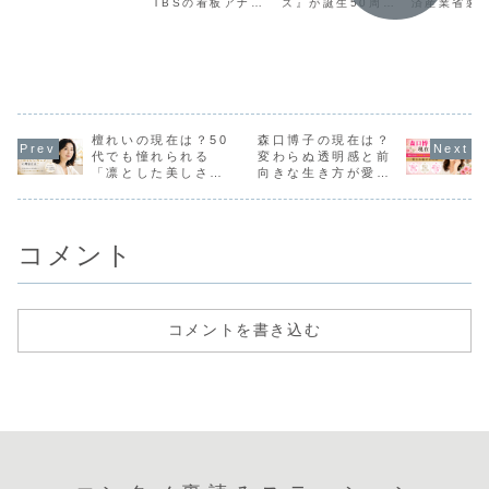
TBSの看板アナウ
ズ』が誕生50周年
済産業省製
イドルを育て
る安心感ま
クへ行きたい
中の洗濯
ンサーとして長年
で復活へ昭和・平
対策室が23
た目利き”と
で、愛され続
かー！」が令
手を入れ
第一線で活躍する
成のテレビ史に強
濯機の使用
安住紳一郎アナ
烈なインパクトを
こりうる重
K-POP巨大企
ける理由がじ
和に響く伝説
険性」と
に、いま改めて注
残した伝説のクイ
について注
業のタッグに
わじわ深い
番組の胸アツ
目が集まっていま
ズ番組『ウルトラ
びかけまし
広がる期待
すぎる帰還
す。今回話題にな
クイズ』が、誕生
近な家電で
っているのは、安
50周年の節目に復
濯機ですが
住アナがまるで“教
活すると話題にな
て洗濯槽が
頭先生”のような存
っています。番組
ている最中
檀れいの現在は？50
森口博子の現在は？
在になっていると
を象徴する名フレ
入れてしま
代でも憧れられる
変わらぬ透明感と前
いう見方です。“教
ーズといえば、や
大けがにつ
「凛とした美しさ」
向きな生き方が愛さ
頭先生”...
はり「ニューヨ...
おそれがある
の理由とは？
れ続ける理由
コメント
コメントを書き込む