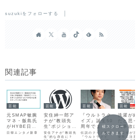
suzukiをフォローする
関連記事
芸能
芸能
芸能
芸能
元SMAP敏腕
安住紳一郎ア
『ウルトラク
洗濯が終
マネ・飯島氏
ナが“教頭先
イズ』誕生50
たと思っ
がHYBE日本
生”ポジション
周年でまさか
大事故に
横スクロー
に参画報
に？朝の顔か
の復活へ！
産省が注
日韓エンタメ新章
安住アナが“教頭先
伝説のクイズ番組
経産省が洗
ルできます
道！“国民的ア
ら局内を支え
生”的な存在に？
「ニューヨー
『ウルトラクイ
起した「
使用に注意