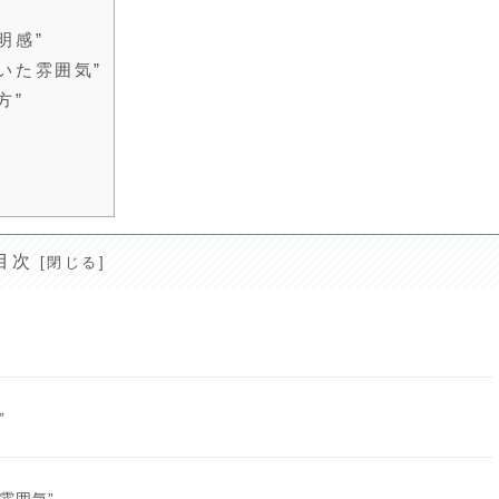
明感”
いた雰囲気”
方”
目次
”
雰囲気”