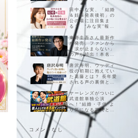
へ、漫画界の王者に
起きている大きな変
田中みな実、「結婚
化とは
＆妊娠発表後初」の
公の場に注目集ま
る？ “みな実”報道
をきっかけに広がっ
たファンの反応と今
東野圭吾さん最新作
後への期待を整理
が発売、ファンから
「涙が止まらない」
の声が続出！本名や
結婚生活にも注目が
集まる人気作家の新
唐沢寿明、ウッディ
たな一冊とは
役の初期に抱えてい
た葛藤とは？ 長年愛
される声の裏側と俳
優としての表現力、
結婚後も変わらない
ヤーレンズがついに
挑戦に注目
武道館単独公演
へ！“結婚・子供”よ
り気になる芸人とし
ての本名級インパク
ト、コンビの快進撃
を徹底解説
コメントなし