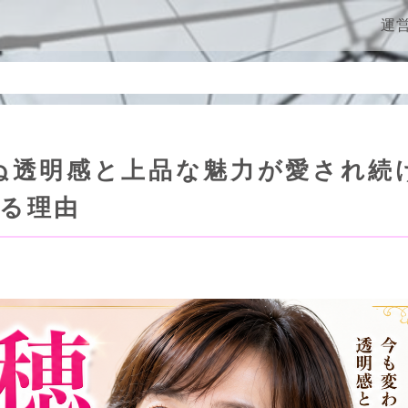
ン
運
ぬ透明感と上品な魅力が愛され続
る理由