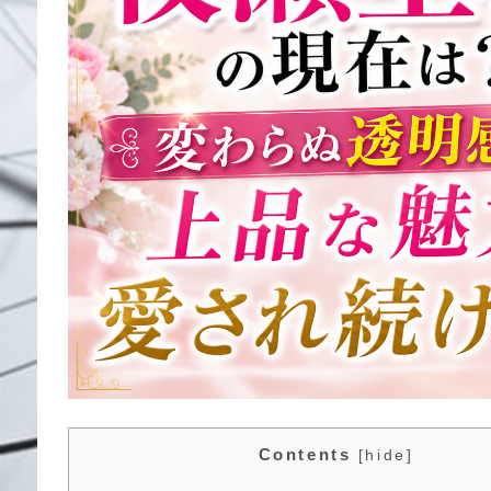
Contents
[
hide
]