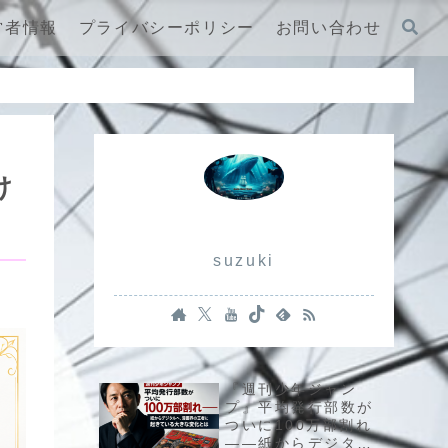
営者情報
プライバシーポリシー
お問い合わせ
け
suzuki
『週刊少年ジャン
プ』平均発行部数が
ついに100万部割れ
――紙からデジタル