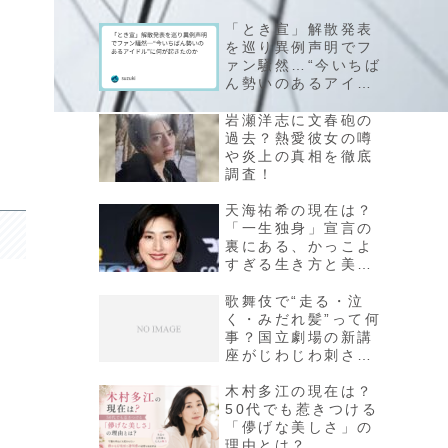
「とき宣」解散発表
を巡り異例声明でフ
ァン騒然…“今いちば
ん勢いのあるアイド
ル”に何が起きたのか
岩瀬洋志に文春砲の
過去？熱愛彼女の噂
や炎上の真相を徹底
調査！
天海祐希の現在は？
「一生独身」宣言の
裏にある、かっこよ
すぎる生き方と美肌
を保つルーティンを
徹底調査！
歌舞伎で“走る・泣
く・みだれ髪”って何
事？国立劇場の新講
座がじわじわ刺さる
理由
木村多江の現在は？
50代でも惹きつける
「儚げな美しさ」の
理由とは？