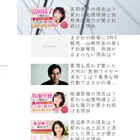
富田靖子の現在は？
変わらぬ透明感と自
然体の魅力が愛され
続ける理由
まさかの朗報にSNS
騒然…山崎怜奈の第1
子妊娠報告、祝福が
止まらない理由は？
要潤も思わず驚いた
大河の“異例ワイヤー
演出”とは？重厚な時
代劇でまさかの撮影
裏話にSNSざわつく
牧瀬里穂の現在は？
変わらぬ透明感と上
品な魅力が愛され続
ける理由
渡辺典子の現在は？
変わらぬ上品さと凛
とした美しさが愛さ
れ続ける理由