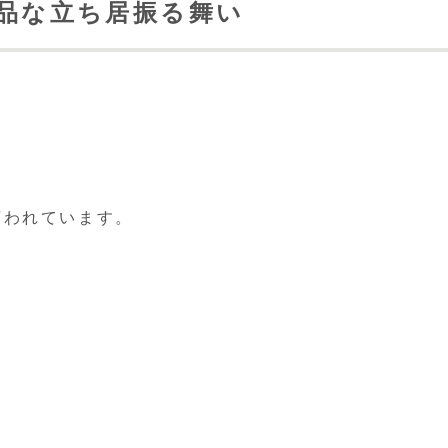
上品な立ち居振る舞い
。
言われています。
。