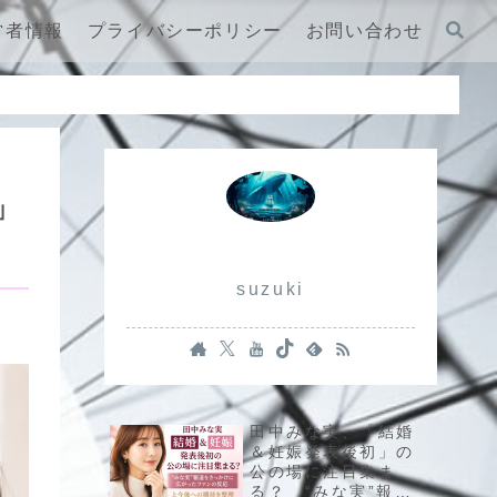
営者情報
プライバシーポリシー
お問い合わせ
」
suzuki
田中みな実、「結婚
＆妊娠発表後初」の
公の場に注目集ま
る？ “みな実”報道