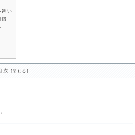
る舞い
習慣
ル
目次
い