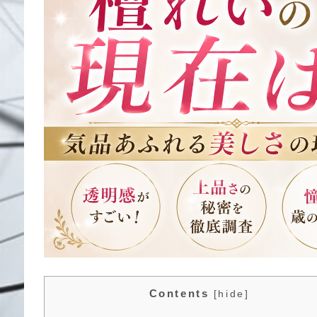
Contents
[
hide
]