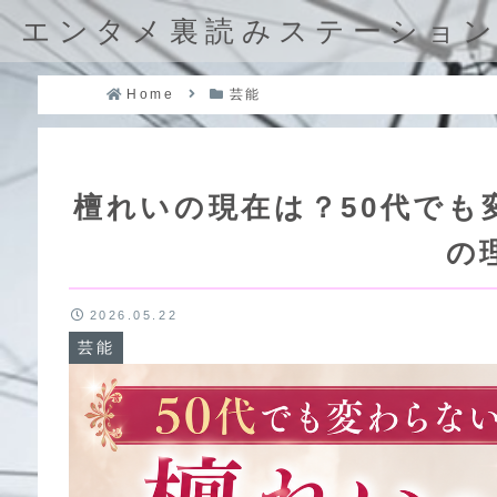
エンタメ裏読みステーショ
Home
芸能
檀れいの現在は？50代でも
の
2026.05.22
芸能