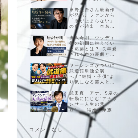
をきっかけに広がっ
たファンの反応と今
東野圭吾さん最新作
後への期待を整理
が発売、ファンから
「涙が止まらない」
の声が続出！本名や
結婚生活にも注目が
集まる人気作家の新
唐沢寿明、ウッディ
たな一冊とは
役の初期に抱えてい
た葛藤とは？ 長年愛
される声の裏側と俳
優としての表現力、
結婚後も変わらない
ヤーレンズがついに
挑戦に注目
武道館単独公演
へ！“結婚・子供”よ
り気になる芸人とし
ての本名級インパク
ト、コンビの快進撃
武田真一アナ、5度の
を徹底解説
転勤ににじむ“アナウ
ンサー人生の悲
哀”――結婚や家族よ
りも視聴者の心をつ
かんだキャリアの歩
みに注目
コメントなし