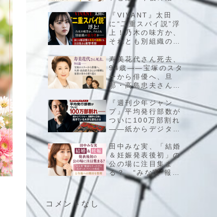
にも注目が集まるエ
ンタメニュース
『VIVANT』太田
に“二重スパイ説”浮
上！乃木の味方か、
それとも別組織の協
力者か――演じる飯
沼愛の本名や素顔に
寿美花代さん死去、
も注目集まる衝撃考
94歳――宝塚のスタ
察
ーから俳優へ、旦
那・高島忠夫さんと
の結婚と家族の歩み
を振り返る
『週刊少年ジャン
プ』平均発行部数が
ついに100万部割れ
――紙からデジタル
へ、漫画界の王者に
起きている大きな変
田中みな実、「結婚
化とは
＆妊娠発表後初」の
公の場に注目集ま
る？ “みな実”報道
をきっかけに広がっ
たファンの反応と今
後への期待を整理
コメントなし