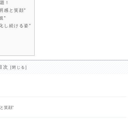
題！
明感と笑顔”
観”
化し続ける姿”
目次
！
と笑顔”