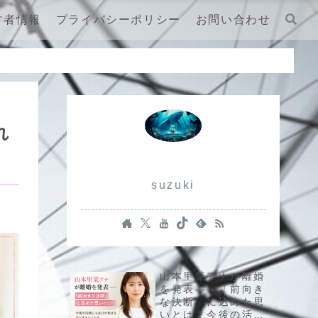
営者情報
プライバシーポリシー
お問い合わせ
れ
suzuki
山本里菜アナが離婚
を発表――「前向き
な決断」に込めた思
いとは？今後の活動