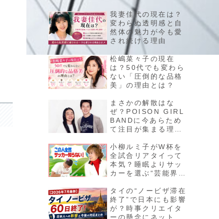
我妻佳代の現在は？
変わらぬ透明感と自
然体の魅力が今も愛
され続ける理由
松嶋菜々子の現在
は？50代でも変わら
ない「圧倒的な品格
美」の理由とは？
まさかの解散はな
ぜ？POISON GIRL
BANDに今あらため
て注目が集まる理由
と“静かな衝撃”の真
相
小柳ルミ子がW杯を
全試合リアタイって
本気？睡眠よりサッ
カーを選ぶ“芸能界最
強ガチ勢”の凄すぎる
情熱
タイの“ノービザ滞在
終了”で日本にも影響
が？時事クリエイタ
ーの懸念にネット騒