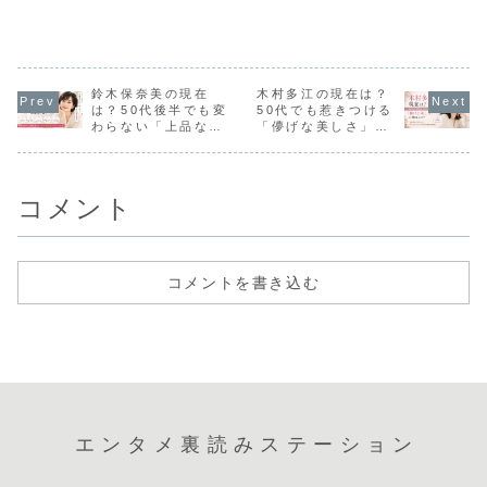
険性」とは
習慣と暮
る人気メンバーと
活躍し、その透明
について注意を呼
頃から“清潔
を調査！
して1980年代に
感あふれる存在感
びかけました。身
徴”とも言わ
一世を風靡し、ソ
で多くの人を魅了
近な家電である洗
ましたが、
ロ歌手としても
しました。現在も
濯機ですが、誤っ
重ねた現在
数々のヒット曲を
変わらぬ魅力に注
て洗濯槽が回転し
に落ち着い
生み出しました。
目が集まることが
ている最中に手を
の魅力が増
鈴木保奈美の現在
木村多江の現在は？
透き通るような歌
あり、「今も透明
入れてしまうと、
話題です。
は？50代後半でも変
50代でも惹きつける
声と清楚な雰囲気
感がすごい」「ナ
大けがにつながる
事では、松
わらない「上品なナ
「儚げな美しさ」の
は当時から高く
チュラルな雰囲
おそれがあると...
子さんが今も
評...
気...
チュラル感」の理由
理由とは？
とは？
コメント
コメントを書き込む
エンタメ裏読みステーション