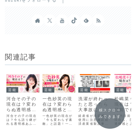
suzukiをフォローする
関連記事
芸能
芸能
芸能
芸能
河合その子の
一色紗英の現
洗濯が終わっ
松嶋菜々
現在は？変わ
在は？変わら
たと思ったら
現在は？
らぬ透明感と
ぬ透明感とナ
大事故に？経
目前でも
横スクロー
穏やかな人生
チュラルな魅
産省が注意喚
らない「
河合その子の現在
一色紗英の現在が
経産省が洗濯機の
50代目前と
ルできます
が愛され続け
は？今も語り継が
力が愛され続
「今も変わらず素
起した「回転
使用に注意喚起経
的清潔感
現在も、圧
れる透明感あふれ
敵」と話題！一色
済産業省製品事故
透明感と上
る理由
ける理由
中の洗濯槽に
秘密。美
る魅力河合その子
紗英さんは、
対策室が23日、洗
囲気で支持
手を入れる危
を支える
さんは、おニャン
1990年代に数多
濯機の使用時に起
続けている
子クラブを代表す
くのCMやドラマで
こりうる重大事故
菜々子さん