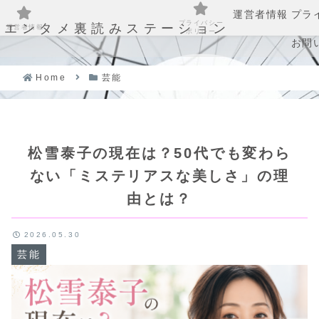
運営者情報
プラ
プライバシー
エンタメ裏読みステーション
運営者情報
ポリシー
お問
Home
芸能
松雪泰子の現在は？50代でも変わら
ない「ミステリアスな美しさ」の理
由とは？
2026.05.30
芸能