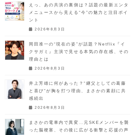
えっ、あの共演の裏側は？話題の最新エンタ
メニュースから見える“今”の魅力と注目ポイ
ント
2026年8月3日
岡田准一の“現在の姿”が話題？Netflix『イ
クサガミ』主演で見せる本気の存在感、その
理由とは
2026年8月3日
井上芳雄に何があった？“継父としての葛藤
と喜び”が胸を打つ理由、まさかの素顔に共
感続出
2026年8月3日
まさかの電車内で異変…元SKEメンバーを襲
った脳梗塞、その後に広がる衝撃と応援の声