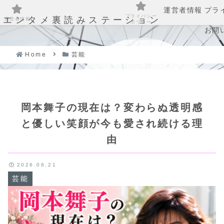
運営者情報
プラ
プライバシー
エンタメ裏読みステーション
運営者情報
ポリシー
お問
Home
芸能
岡本舞子の現在は？変わらぬ透明感
と優しい笑顔が今も愛され続ける理
由
2026.06.21
芸能