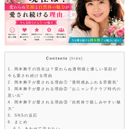
Contents
[
hide
]
1.
岡本舞子の現在は？変わらぬ透明感と優しい笑顔が
今も愛され続ける理由
2.
岡本舞子が愛される理由① “透明感あふれる雰囲気”
3.
岡本舞子が愛される理由② “おニャン子クラブ時代の
思い出”
4.
岡本舞子が愛される理由③ “自然体で親しみやすい魅
力”
5.
SNSの反応
6.
まとめ
6.1.
あわせて読みたい