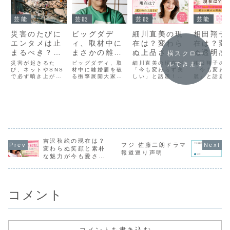
芸能
芸能
芸能
芸能
災害のたびに
ビッグダデ
細川直美の現
相田翔子
エンタメは止
ィ、取材中に
在は？変わら
在は？変
まるべき？一
まさかの離婚
ぬ上品さと優
ぬ透明感
横スクロー
律自粛にSNS
届ビリッ！“破
雅な魅力が愛
やかな生
災害が起きるた
ビッグダディ、取
細川直美の現在が
相田翔子の
ルできます
がざわつく本
び、ネットやSNS
る瞬間”ににじ
材中に離婚届を破
され続ける理
「今も変わらず美
が愛され
「今も変わ
で必ず噴き上がる
る衝撃展開大家族
しい」と話題！細
麗」と話題
当の理由とは
んだ波乱万丈
由
る理由
のが「エンタメは
ドキュメントで一
川直美さんは、モ
翔子さんは
人生と、やっ
一律で止めるべき
時代を築いたビッ
デルや女優として
1980年代
なのか」という議
グダディこと林下
長年活躍を続け、
ら90年代に
ぱり目が離せ
論です。今回もそ
清志さんが、取材
多くの人に親しま
Winkのメ
ない存在感
の空気は一気に広
中に離婚届を破っ
れてきました。近
して一世を
がり、テレビ番
たというインパク
年もメディアや
し、その透
組、ライブ、公
ト抜群の話題が注
SNSなどで話題に
ふれる美し
演、配信コンテン
目を集めていま
なるたびに、「今
品な雰囲気
ツまで含めて“全部
す。“離婚届”とい
も本当に綺麗」
のファンを
吉沢秋絵の現在は？
同じ対応でいいの
う言葉だけでも十
「上品な雰囲気が
ました。現
フジ 佐藤二朗ドラマ
変わらぬ笑顔と素朴
か”という声が目立
分にドラマチック
変わらない」「理
レビやイベ
報道巡り声明
な魅力が今も愛され
っています。一
ですが、それを
想的な歳の重ね
どに出演する
方...
取...
方」...
続ける理由
コメント