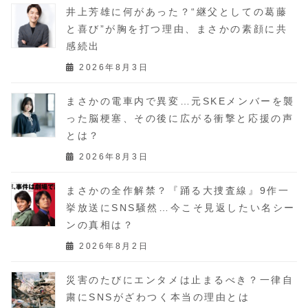
井上芳雄に何があった？“継父としての葛藤
と喜び”が胸を打つ理由、まさかの素顔に共
感続出
2026年8月3日
まさかの電車内で異変…元SKEメンバーを襲
った脳梗塞、その後に広がる衝撃と応援の声
とは？
2026年8月3日
まさかの全作解禁？『踊る大捜査線』9作一
挙放送にSNS騒然…今こそ見返したい名シー
ンの真相は？
2026年8月2日
災害のたびにエンタメは止まるべき？一律自
粛にSNSがざわつく本当の理由とは